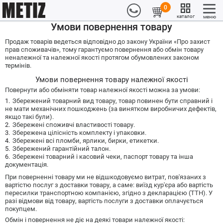
0
каталог
меню
Умови повернення товару
Продаж товарів ведеться відповідно до закону України «Про захист
прав споживачів», тому гарантуємо повернення або обмін товару
неналежної та належної якості протягом обумовлених законом
термінів.
Умови повернення товару належної якості
Повернути або обміняти товар належної якості можна за умови:
Збережений товарний вид товару, товар повинен бути справний і
не мати механічних пошкоджень (за винятком виробничих дефектів,
якщо такі були).
Збережені споживчі властивості товару.
Збережена цілісність комплекту і упаковки.
Збережені всі пломби, ярлики, бирки, етикетки.
Збережений гарантійний талон.
Збережені товарний і касовий чеки, паспорт товару та інша
документація.
При поверненні товару ми не відшкодовуємо витрат, пов'язаних з
вартістю послуг з доставки товару, а саме: виїзд кур'єра або вартість
пересилки транспортною компанією, згідно з декларацією (ТТН). У
разі відмови від товару, вартість послуги з доставки оплачується
покупцем.
Обмін і повернення не діє на деякі товари належної якості: