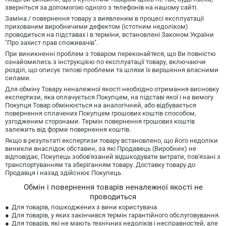
зверніться за допомогою одного з телефонів на нашому сайті.
Заміна / повернення товару з виявленим в процесі експлуатації
прихованим виробничими дефектом (істотним недоліком)
проводиться на підставах і в терміни, встановлені Законом України
"Про захист прав споживачів".
При виникненні проблем з товаром переконайтеся, що Ви повністю
ознайомились з інструкцією по експлуатації товару, включаючи
розділ, що описує типові проблеми та шляхи їх вирішення власними
силами.
Для обміну Товару неналежної якості необхідно отримання висновку
експертизи, яка оплачується Покупцем, на підставі якої і на вимогу
Покупця Товар обмінюється на аналогічний, або відбувається
повернення сплачених Покупцем грошових коштів способом,
узгодженим сторонами. Термін повернення грошових коштів
залежить від форми повернення коштів.
Якщо в результаті експертизи товару встановлено, що його недоліки
виникли внаслідок обставин, за які Продавець (Виробник) не
відповідає, Покупець зобов'язаний відшкодувати витрати, пов'язані з
транспортуванням та зберіганням товару. Доставку товару до
Продавця і назад здійснює Покупець.
Обмін і повернення товарів неналежної якості не
проводиться
Для товарів, пошкоджених з вини користувача.
Для товарів, у яких закінчився термін гарантійного обслуговування.
Для товарів, які не мають технічних недоліків і несправностей, але