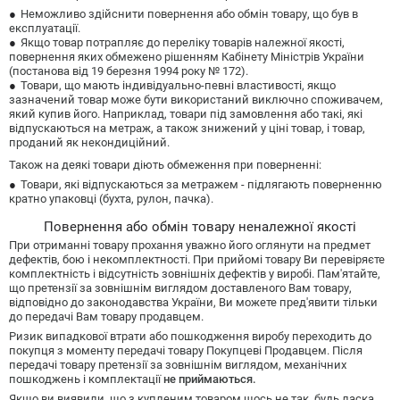
Неможливо здійснити повернення або обмін товару, що був в
експлуатації.
Якщо товар потрапляє до переліку товарів належної якості,
повернення яких обмежено рішенням Кабінету Міністрів України
(постанова від 19 березня 1994 року № 172).
Товари, що мають індивідуально-певні властивості, якщо
зазначений товар може бути використаний виключно споживачем,
який купив його. Наприклад, товари під замовлення або такі, які
відпускаються на метраж, а також знижений у ціні товар, і товар,
проданий як некондиційний.
Також на деякі товари діють обмеження при поверненні:
Товари, які відпускаються за метражем - підлягають поверненню
кратно упаковці (бухта, рулон, пачка).
Повернення або обмін товару неналежної якості
При отриманні товару прохання уважно його оглянути на предмет
дефектів, бою і некомплектності. При прийомі товару Ви перевіряєте
комплектність і відсутність зовнішніх дефектів у виробі. Пам'ятайте,
що претензії за зовнішнім виглядом доставленого Вам товару,
відповідно до законодавства України, Ви можете пред'явити тільки
до передачі Вам товару продавцем.
Ризик випадкової втрати або пошкодження виробу переходить до
покупця з моменту передачі товару Покупцеві Продавцем. Після
передачі товару претензії за зовнішнім виглядом, механічних
пошкоджень і комплектації
не приймаються.
Якщо ви виявили, що з купленим товаром щось не так, будь ласка,