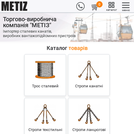
0
каталог
меню
Торгово-виробнича
компанія "МЕТІЗ"
Імпортер сталевих канатів,
виробник вантажопідйомних пристроїв
Каталог
товарів
Трос сталевий
Стропи канатні
Стропи текстильні
Стропи ланцюгові