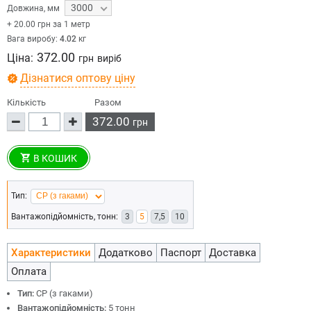
3000
Довжина
,
мм
+
20.00
грн за 1 метр
Вага виробу:
4.02
кг
372.00
Ціна:
грн
виріб
Дізнатися оптову ціну
Кількість
Разом
372.00
грн
В КОШИК
Тип:
Вантажопідйомність, тонн:
3
5
7,5
10
Характеристики
Додатково
Паспорт
Доставка
Оплата
Тип:
СР (з гаками)
Вантажопідйомність:
5 тонн