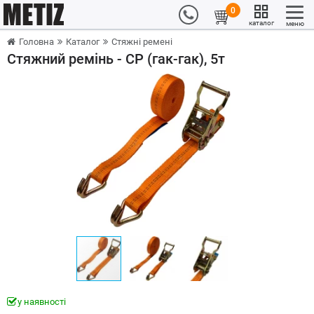
0
каталог
меню
Головна
Каталог
Стяжні ремені
Стяжний ремінь - СР (гак-гак), 5т
у наявності