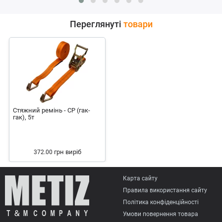
Переглянуті
товари
Стяжний ремінь - СР (гак-
гак), 5т
грн
виріб
372.00
Карта сайту
Правила використання сайту
Політика конфіденційності
Умови повернення товарa