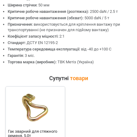
Ширина стрічки:
50 мм
Критичне робоче навантаження (розтяжка):
2500 daN / 2.5 т
Критичне робоче навантаження (обхват):
5000 daN / 5 т
Призначення:
використовується для кріплення вантажу при
транспортуванні (не призначен для підйому вантажу)
Коефіцієнт запасу міцності:
2:1
Стандарт:
ДСТУ EN 12195-2
Температура середовища експлуатації:
від -40 до +100 С
Гарантія:
3 міс.
Торгова марка (виробник):
ТВК Метіз (Україна)
Супутні
товари
Гак зварний для стяжного
ременя, 5.0т