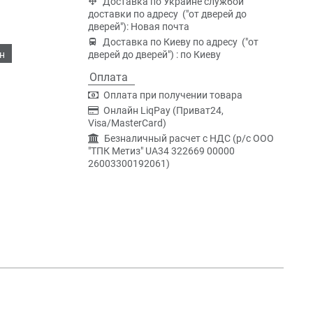
Доставка по Украине службой
доставки по адресу ("от дверей до
дверей"): Новая почта
Доставка по Киеву по адресу ("от
н
дверей до дверей") : по Киеву
Оплата
Оплата при получении товара
Онлайн LiqPay (Приват24,
Visa/MasterCard)
Безналичный расчет с НДС (р/c ООО
"ТПК Метиз" UA34 322669 00000
26003300192061)