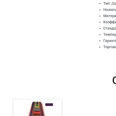
Тип:
Дв
Назнач
Матер
Коэффи
Станда
Темпер
Гарант
Торгов