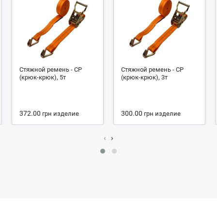
Стяжной ремень - СР
Стяжной ремень - СР
(крюк-крюк), 5т
(крюк-крюк), 3т
372.00
300.00
грн
изделие
грн
изделие
‹
›