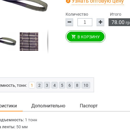
Узнать оптовую цену
Количество
Итого
78.00
гр
В КОРЗИНУ
мность, тонн:
1
2
3
4
5
6
8
10
ристики
Дополнительно
Паспорт
одъемность:
1 тонн
 ленты:
50 мм