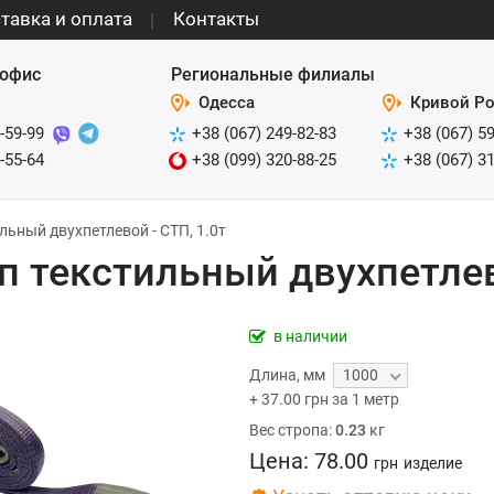
тавка и оплата
Контакты
офис
Региональные филиалы
Одесса
Кривой Ро
-59-99
+38 (067) 249-82-83
+38 (067) 5
-55-64
+38 (099) 320-88-25
+38 (067) 3
льный двухпетлевой - СТП, 1.0т
п текстильный двухпетлево
в наличии
Длина
,
мм
1000
+
37.00
грн за 1 метр
Вес стропа:
0.23
кг
Цена:
78.00
грн
изделие