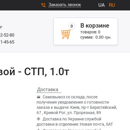
Заказать звонок
UA
RU
В корзине
0
г
товаров:
0
92-52-80
сумма:
0.00
грн.
11-45-65
й - СТП, 1.0т
Доставка
Самовывоз со склада, после
получения уведомления о готовности
заказа к выдаче: Киев, пр-т Берестейский,
67 , Кривой Рог, ул. Прорезная, 89
Доставка по Украине службой
доставки в отделение: Новая почта, SAT