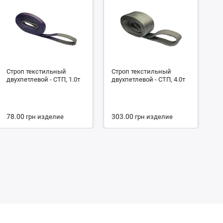
Строп текстильный
Строп текстильный
С
двухпетлевой - СТП, 1.0т
двухпетлевой - СТП, 4.0т
че
2.
78.00
303.00
1
грн
изделие
грн
изделие