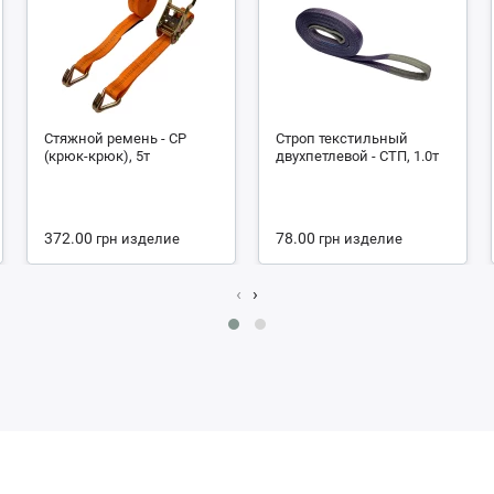
Стяжной ремень - СР
Строп текстильный
(крюк-крюк), 5т
двухпетлевой - СТП, 1.0т
372.00
78.00
грн
изделие
грн
изделие
‹
›