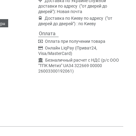
Доставка по Украине службой
доставки по адресу ("от дверей до
дверей"): Новая почта
Доставка по Киеву по адресу ("от
грн
дверей до дверей") : по Киеву
Оплата
Оплата при получении товара
Онлайн LiqPay (Приват24,
Visa/MasterCard)
Безналичный расчет с НДС (р/c ООО
"ТПК Метиз" UA34 322669 00000
26003300192061)