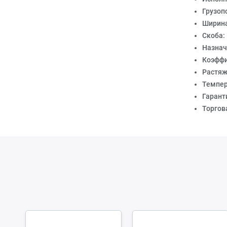
Грузоп
Ширина
Скоба:
Назнач
Коэффи
Растяж
Темпер
Гарант
Торгов