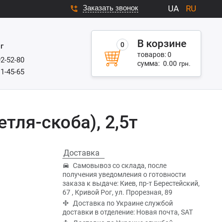
Заказать звонок
UA
RU
В корзине
0
г
товаров:
0
92-52-80
сумма:
0.00
грн.
11-45-65
тля-скоба), 2,5т
Доставка
Самовывоз со склада, после
получения уведомления о готовности
заказа к выдаче: Киев, пр-т Берестейский,
67 , Кривой Рог, ул. Прорезная, 89
Доставка по Украине службой
доставки в отделение: Новая почта, SAT