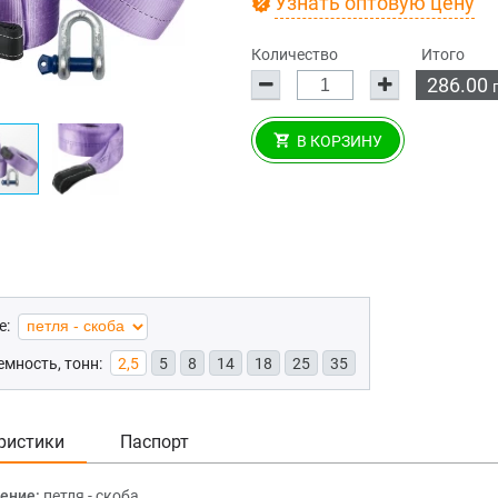
Узнать оптовую цену
Количество
Итого
286.00
В КОРЗИНУ
е:
мность, тонн:
2,5
5
8
14
18
25
35
ристики
Паспорт
ение:
петля - скоба