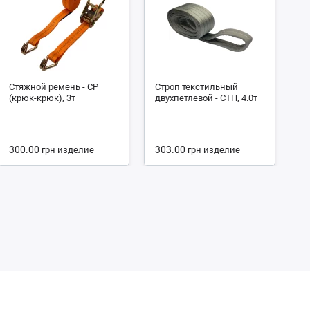
Стяжной ремень - СР
Строп текстильный
С
(крюк-крюк), 3т
двухпетлевой - СТП, 4.0т
че
2.
300.00
303.00
1
грн
изделие
грн
изделие