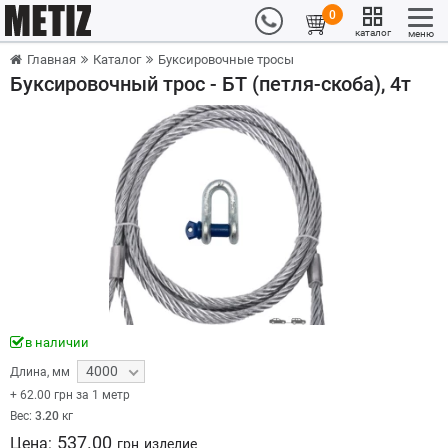
0
каталог
меню
Главная
Каталог
Буксировочные тросы
Буксировочный трос - БТ (петля-скоба), 4т
в наличии
4000
Длина
,
мм
+
62.00
грн за 1 метр
Вес:
3.20
кг
537.00
Цена:
грн
изделие