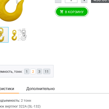
В КОРЗИНУ
мность, тонн:
1
2
3
11
ристики
Дополнительно
одъемность:
2 тонн
юк вертлюг 322А (SL-132)