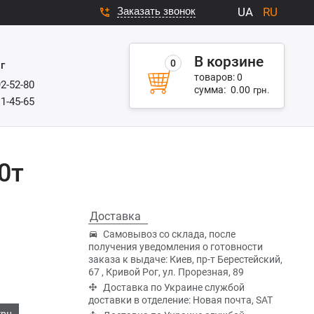
Заказать звонок
UA
RU
В корзине
0
г
товаров:
0
92-52-80
сумма:
0.00
грн.
11-45-65
0т
Доставка
Самовывоз со склада, после
получения уведомления о готовности
заказа к выдаче: Киев, пр-т Берестейский,
67 , Кривой Рог, ул. Прорезная, 89
Доставка по Украине службой
доставки в отделение: Новая почта, SAT
грн