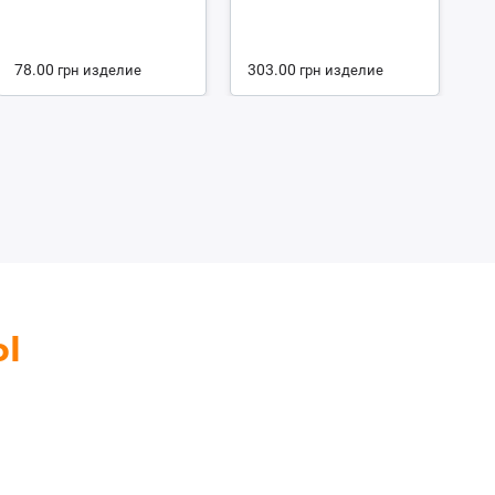
2.
78.00
303.00
1
грн
изделие
грн
изделие
ы