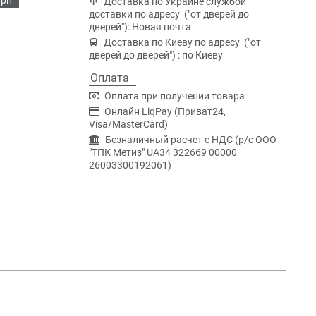
Доставка по Украине службой
доставки по адресу ("от дверей до
дверей"): Новая почта
Доставка по Киеву по адресу ("от
дверей до дверей") : по Киеву
Оплата
Оплата при получении товара
Онлайн LiqPay (Приват24,
Visa/MasterCard)
Безналичный расчет с НДС (р/c ООО
"ТПК Метиз" UA34 322669 00000
26003300192061)