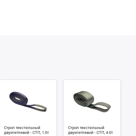
Строп текстильный
Строп текстильный
С
двухпетлевой - СТП, 1.0т
двухпетлевой - СТП, 4.0т
че