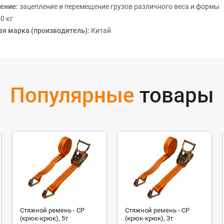
ение:
зацепление и перемещение грузов различного веса и формы
50 кг
ая марка (производитель):
Китай
Популярные
товары
Стяжной ремень - СР
Стяжной ремень - СР
(крюк-крюк), 5т
(крюк-крюк), 3т