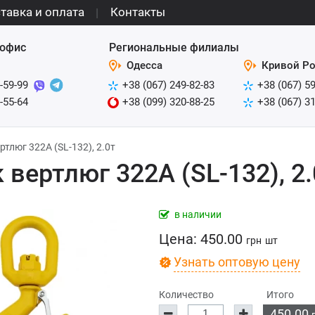
тавка и оплата
Контакты
офис
Региональные филиалы
Одесса
Кривой Ро
-59-99
+38 (067) 249-82-83
+38 (067) 5
-55-64
+38 (099) 320-88-25
+38 (067) 3
ртлюг 322А (SL-132), 2.0т
 вертлюг 322А (SL-132), 2.
в наличии
Цена:
450.00
грн
шт
Узнать оптовую цену
Количество
Итого
450.00