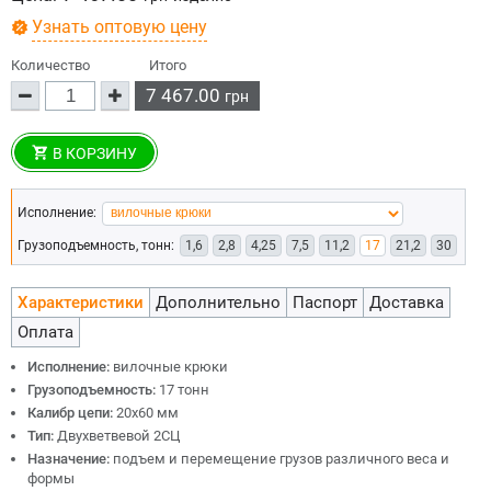
Узнать оптовую цену
Количество
Итого
7 467.00
грн
В КОРЗИНУ
Исполнение:
Грузоподъемность, тонн:
1,6
2,8
4,25
7,5
11,2
17
21,2
30
Характеристики
Дополнительно
Паспорт
Доставка
Оплата
Исполнение:
вилочные крюки
Грузоподъемность:
17 тонн
Калибр цепи:
20х60 мм
Тип:
Двухветвевой 2СЦ
Назначение:
подъем и перемещение грузов различного веса и
формы