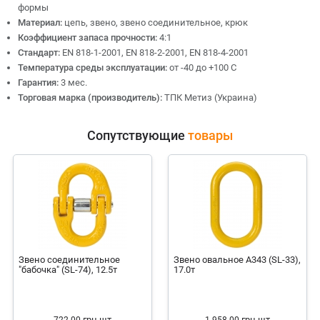
формы
Материал:
цепь, звено, звено соединительное, крюк
Коэффициент запаса прочности:
4:1
Стандарт:
EN 818-1-2001, EN 818-2-2001, EN 818-4-2001
Температура среды эксплуатации:
от -40 до +100 С
Гарантия:
3 мес.
Торговая марка (производитель):
ТПК Метиз (Украина)
Сопутствующие
товары
Звено соединительное
Звено овальное А343 (SL-33),
"бабочка" (SL-74), 12.5т
17.0т
грн
шт
грн
шт