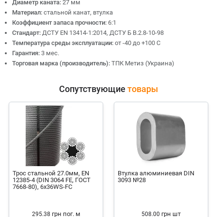
Диаметр каната:
27 мм
Материал:
стальной канат, втулка
Коэффициент запаса прочности:
6:1
Стандарт:
ДСТУ EN 13414-1:2014, ДСТУ Б В.2.8-10-98
Температура среды эксплуатации:
от -40 до +100 С
Гарантия:
3 мес.
Торговая марка (производитель):
ТПК Метиз (Украина)
Сопутствующие
товары
Трос стальной 27.0мм, EN
Втулка алюминиевая DIN
12385-4 (DIN 3064 FE, ГОСТ
3093 №28
7668-80), 6x36WS-FC
грн
пог. м
грн
шт
295.38
508.00