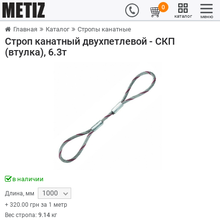
0
каталог
меню
Главная
Каталог
Стропы канатные
Строп канатный двухпетлевой - СКП
(втулка), 6.3т
в наличии
1000
Длина
,
мм
+
320.00
грн за 1 метр
Вес стропа:
9.14
кг