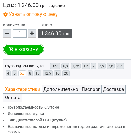
1 346.00
Цена:
грн
изделие
Узнать оптовую цену
Количество
Итого
1 346.00
грн
В КОРЗИНУ
Грузоподъемность, тонн:
0,63
0,8
1,25
1,6
2
2,5
2,8
3,2
4
5
6,3
8
10
12,5
16
20
Характеристики
Дополнительно
Паспорт
Доставка
Оплата
Грузоподъемность:
6,3 тонн
Исполнение:
втулка
Тип:
Двухпетлевой СКП (втулка)
Назначение:
подъем и перемещение грузов различного веса и
формы