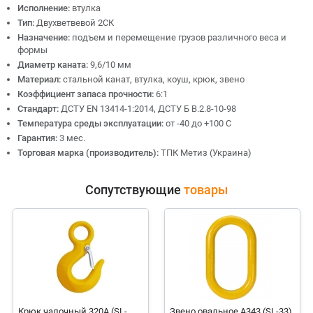
Исполнение:
втулка
Тип:
Двухветвевой 2СК
Назначение:
подъем и перемещение грузов различного веса и
формы
Диаметр каната:
9,6/10 мм
Материал:
стальной канат, втулка, коуш, крюк, звено
Коэффициент запаса прочности:
6:1
Стандарт:
ДСТУ EN 13414-1:2014, ДСТУ Б В.2.8-10-98
Температура среды эксплуатации:
от -40 до +100 С
Гарантия:
3 мес.
Торговая марка (производитель):
ТПК Метиз (Украина)
Сопутствующие
товары
Крюк чалочный 320А (SL-
Звено овальное А343 (SL-33),