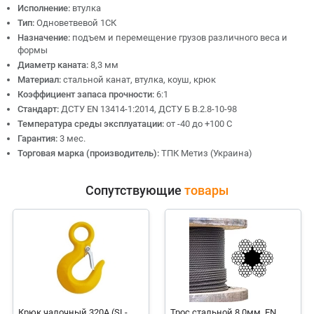
Исполнение:
втулка
Тип:
Одноветвевой 1СК
Назначение:
подъем и перемещение грузов различного веса и
формы
Диаметр каната:
8,3 мм
Материал:
стальной канат, втулка, коуш, крюк
Коэффициент запаса прочности:
6:1
Стандарт:
ДСТУ EN 13414-1:2014, ДСТУ Б В.2.8-10-98
Температура среды эксплуатации:
от -40 до +100 С
Гарантия:
3 мес.
Торговая марка (производитель):
ТПК Метиз (Украина)
Сопутствующие
товары
Крюк чалочный 320А (SL-
Трос стальной 8.0мм, EN