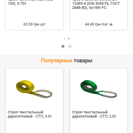
130), 0.75т
12385-4 (DIN 3059 FE, ГОСТ
2688-80), 6x19W-FC
грн
шт
грн
пог. м
62.00
44.40
‹
›
Популярные
товары
Строп текстильный
Строп текстильный
двухпетлевой - СТП, 3.0т
двухпетлевой - СТП, 2.0т