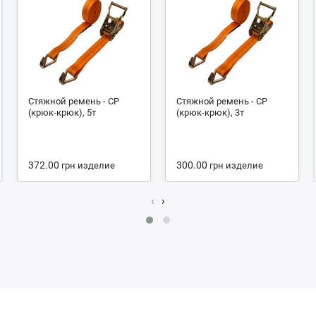
Стяжной ремень - СР
Стяжной ремень - СР
(крюк-крюк), 5т
(крюк-крюк), 3т
372.00
300.00
грн
изделие
грн
изделие
‹
›