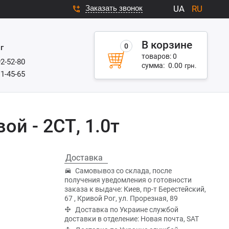
Заказать звонок
UA
RU
В корзине
0
г
товаров:
0
92-52-80
сумма:
0.00
грн.
11-45-65
й - 2СТ, 1.0т
Доставка
Самовывоз со склада, после
получения уведомления о готовности
заказа к выдаче: Киев, пр-т Берестейский,
67 , Кривой Рог, ул. Прорезная, 89
Доставка по Украине службой
доставки в отделение: Новая почта, SAT