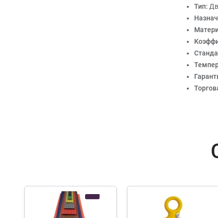
Тип:
Дв
Назнач
Матер
Коэффи
Станда
Темпер
Гарант
Торгов