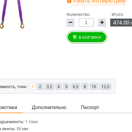
Узнать оптовую цену
Количество
Итого
474.00
В КОРЗИНУ
мность, тонн:
1
2
3,2
4
5
6,3
8
10
12,5
ристики
Дополнительно
Паспорт
одъемность:
1 тонн
 ленты:
50 мм