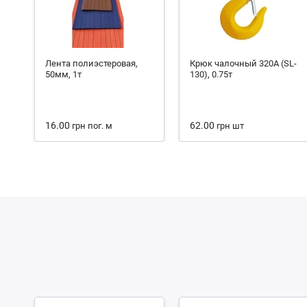
Лента полиэстеровая,
Крюк чалочный 320А (SL-
50мм, 1т
130), 0.75т
16.00
62.00
грн
пог. м
грн
шт