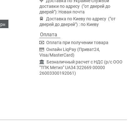
Доставка по Украине службой
доставки по адресу ("от дверей до
дверей"): Новая почта
Доставка по Киеву по адресу ("от
грн
дверей до дверей") : по Киеву
Оплата
Оплата при получении товара
Онлайн LiqPay (Приват24,
Visa/MasterCard)
Безналичный расчет с НДС (р/c ООО
"ТПК Метиз" UA34 322669 00000
26003300192061)