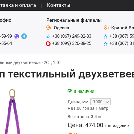
тавка и оплата
Контакты
офис
Региональные филиалы
Одесса
Кривой Ро
-59-99
+38 (067) 249-82-83
+38 (067) 5
-55-64
+38 (099) 320-88-25
+38 (067) 3
льный двухветвевой - 2СТ, 1.0т
п текстильный двухветвево
в наличии
Длина
,
мм
1000
+
81.00
грн за 1 метр
Вес стропа:
3.4
кг
Цена:
474.00
грн
изделие