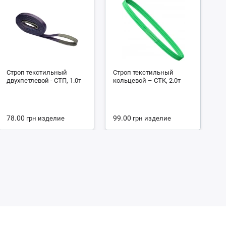
Строп текстильный
Строп текстильный
С
двухпетлевой - СТП, 1.0т
кольцевой – СТК, 2.0т
че
4.
78.00
99.00
1
грн
изделие
грн
изделие