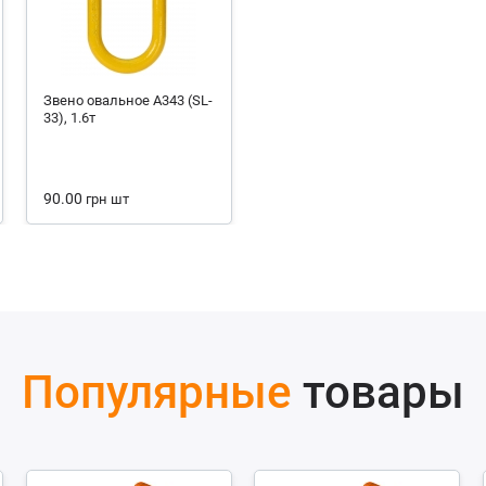
Звено овальное А343 (SL-
33), 1.6т
90.00
грн
шт
Популярные
товары