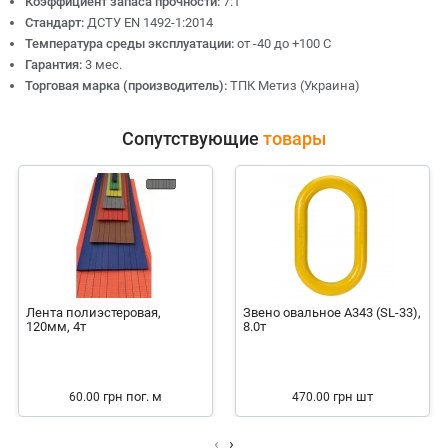
Коэффициент запаса прочности:
7:1
Стандарт:
ДСТУ EN 1492-1:2014
Температура среды эксплуатации:
от -40 до +100 С
Гарантия:
3 мес.
Торговая марка (производитель):
ТПК Метиз (Украина)
Сопутствующие
товары
Лента полиэстеровая,
Звено овальное А343 (SL-33),
120мм, 4т
8.0т
грн
пог. м
грн
шт
60.00
470.00
‹
›