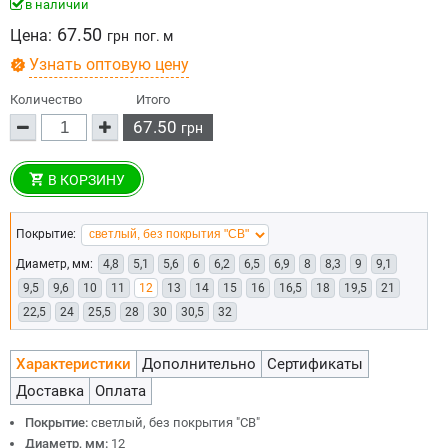
в наличии
67.50
Цена:
грн
пог. м
Узнать оптовую цену
Количество
Итого
67.50
грн
В КОРЗИНУ
Покрытие:
Диаметр, мм:
4,8
5,1
5,6
6
6,2
6,5
6,9
8
8,3
9
9,1
9,5
9,6
10
11
12
13
14
15
16
16,5
18
19,5
21
22,5
24
25,5
28
30
30,5
32
Характеристики
Дополнительно
Сертификаты
Доставка
Оплата
Покрытие:
светлый, без покрытия "СВ"
Диаметр, мм:
12