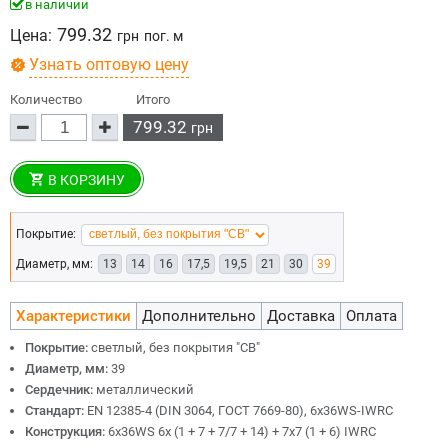
в наличии
799.32
Цена:
грн
пог. м
Узнать оптовую цену
Количество
Итого
799.32
грн
В КОРЗИНУ
Покрытие:
Диаметр, мм:
13
14
16
17,5
19,5
21
30
39
Характеристики
Дополнительно
Доставка
Оплата
Покрытие:
светлый, без покрытия "СВ"
Диаметр, мм:
39
Сердечник:
металлический
Стандарт:
EN 12385-4 (DIN 3064, ГОСТ 7669-80), 6x36WS-IWRC
Конструкция:
6х36WS 6x (1 + 7 + 7/7 + 14) + 7х7 (1 + 6) IWRC