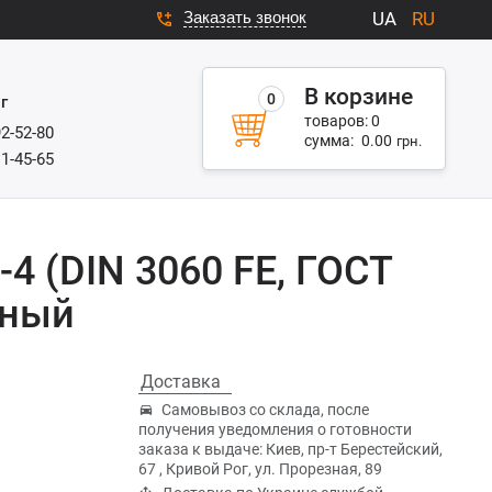
Заказать звонок
UA
RU
В корзине
0
г
товаров:
0
92-52-80
сумма:
0.00
грн.
11-45-65
-4 (DIN 3060 FE, ГОСТ
нный
Доставка
Самовывоз со склада, после
получения уведомления о готовности
заказа к выдаче: Киев, пр-т Берестейский,
67 , Кривой Рог, ул. Прорезная, 89