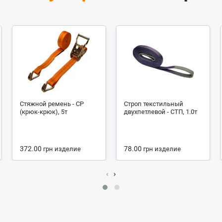
Стяжной ремень - СР
Строп текстильный
(крюк-крюк), 5т
двухпетлевой - СТП, 1.0т
372.00
78.00
грн
изделие
грн
изделие
‹
›