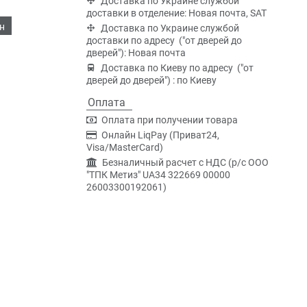
Доставка по Украине службой
доставки в отделение: Новая почта, SAT
н
Доставка по Украине службой
доставки по адресу ("от дверей до
дверей"): Новая почта
Доставка по Киеву по адресу ("от
дверей до дверей") : по Киеву
Оплата
Оплата при получении товара
Онлайн LiqPay (Приват24,
Visa/MasterCard)
Безналичный расчет с НДС (р/c ООО
"ТПК Метиз" UA34 322669 00000
26003300192061)