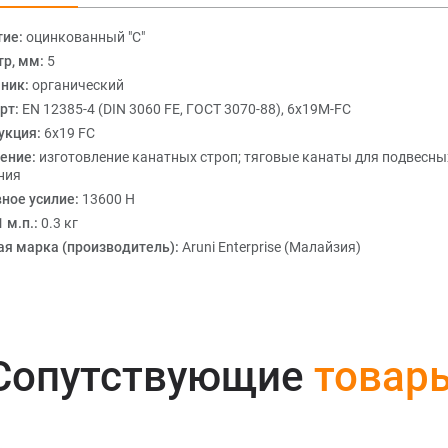
тие:
оцинкованный "С"
р, мм:
5
ник:
органический
рт:
EN 12385-4 (DIN 3060 FE, ГОСТ 3070-88), 6x19M-FC
укция:
6х19 FC
ение:
изготовление канатных строп; тяговые канаты для подвесных
ния
ное усилие:
13600 Н
 м.п.:
0.3 кг
ая марка (производитель):
Aruni Enterprise (Малайзия)
Сопутствующие
товар