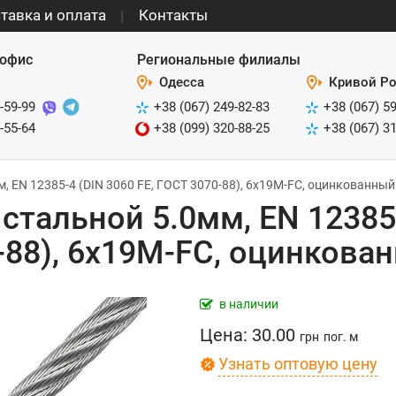
тавка и оплата
Контакты
офис
Региональные филиалы
Одесса
Кривой Ро
-59-99
+38 (067) 249-82-83
+38 (067) 5
-55-64
+38 (099) 320-88-25
+38 (067) 3
м, EN 12385-4 (DIN 3060 FE, ГОСТ 3070-88), 6x19M-FC, оцинкованный
 стальной 5.0мм, EN 12385
-88), 6x19M-FC, оцинкова
в наличии
Цена:
30.00
грн
пог. м
Узнать оптовую цену