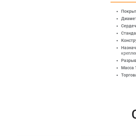
Покры
Диамет
Сердеч
Станда
Констр
Назнач
крепле
Разрыв
Масса 1
Торгов