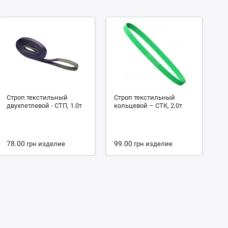
Строп текстильный
Строп текстильный
С
двухпетлевой - СТП, 1.0т
кольцевой – СТК, 2.0т
че
4.
78.00
99.00
1
грн
изделие
грн
изделие