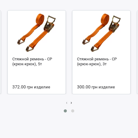
Стяжной ремень - СР
Стяжной ремень - СР
(крюк-крюк), 5т
(крюк-крюк), 3т
372.00
300.00
грн
изделие
грн
изделие
‹
›