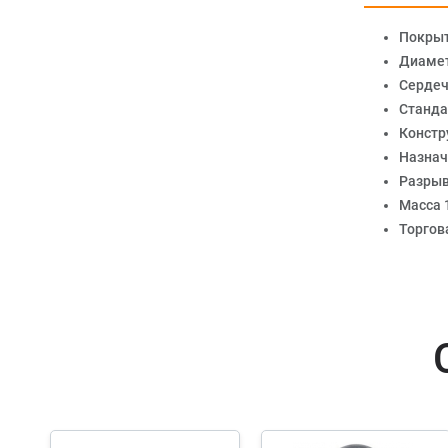
Покры
Диамет
Сердеч
Станда
Констр
Назнач
Разрыв
Масса 1
Торгов