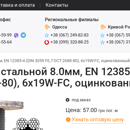
тавка и оплата
Контакты
офис
Региональные филиалы
Одесса
Кривой Ро
-59-99
+38 (067) 249-82-83
+38 (067) 5
-55-64
+38 (099) 320-88-25
+38 (067) 3
м, EN 12385-4 (DIN 3059 FE, ГОСТ 2688-80), 6x19W-FC, оцинкованный
 стальной 8.0мм, EN 12385
-80), 6x19W-FC, оцинкова
под заказ
Цена:
57.00
грн
пог. м
Узнать оптовую цену