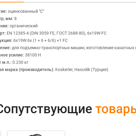
тие:
оцинкованный "С"
р, мм:
8
ник:
органический
рт:
EN 12385-4 (DIN 3059 FE, ГОСТ 2688-80), 6x19W-FC
укция:
6х19W 6x (1 + 6 + 6/6) +1 FC
ение:
для подъемно-транспортных машин; изготовление канатных 
ное усилие:
38100 Н
 м.п.:
0.230 кг
ая марка (производитель):
Koskerler, Hascelik (Турция)
Сопутствующие
товар