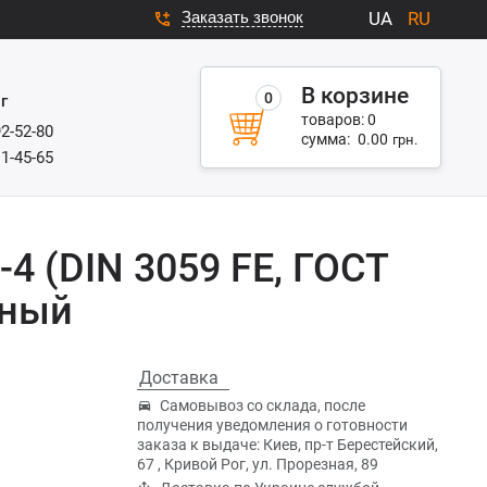
Заказать звонок
UA
RU
В корзине
0
г
товаров:
0
92-52-80
сумма:
0.00
грн.
11-45-65
-4 (DIN 3059 FE, ГОСТ
нный
Доставка
Самовывоз со склада, после
получения уведомления о готовности
заказа к выдаче: Киев, пр-т Берестейский,
67 , Кривой Рог, ул. Прорезная, 89