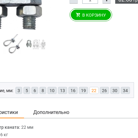
В КОРЗИНУ
е, мм:
3
5
6
8
10
13
16
19
22
26
30
34
ристики
Дополнительно
р каната:
22 мм
36 кг