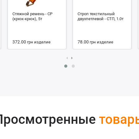
Стяжной ремень - СР
Строп текстильный
(крюк-крюк), 5т
двухпетлевой - СТП, 1.0т
372.00
78.00
грн
изделие
грн
изделие
‹
›
Просмотренные
товар