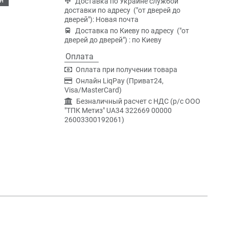
Доставка по Украине службой
доставки по адресу ("от дверей до
дверей"): Новая почта
Доставка по Киеву по адресу ("от
дверей до дверей") : по Киеву
Оплата
Оплата при получении товара
Онлайн LiqPay (Приват24,
Visa/MasterCard)
Безналичный расчет с НДС (р/c ООО
"ТПК Метиз" UA34 322669 00000
26003300192061)