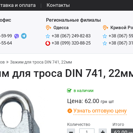
тавка и оплата
Контакты
офис
Региональные филиалы
Одесса
Кривой Ро
-59-99
+38 (067) 249-82-83
+38 (067) 5
-55-64
+38 (099) 320-88-25
+38 (067) 3
сов
Зажим для троса DIN 741, 22мм
м для троса DIN 741, 22м
в наличии
Цена:
62.00
грн
шт
Узнать оптовую цену
Количество
Итого
62.00
гр