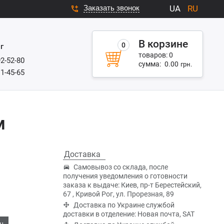
Заказать звонок
UA
RU
В корзине
0
г
товаров:
0
92-52-80
сумма:
0.00
грн.
11-45-65
м
Доставка
Самовывоз со склада, после
получения уведомления о готовности
заказа к выдаче: Киев, пр-т Берестейский,
67 , Кривой Рог, ул. Прорезная, 89
Доставка по Украине службой
доставки в отделение: Новая почта, SAT
н