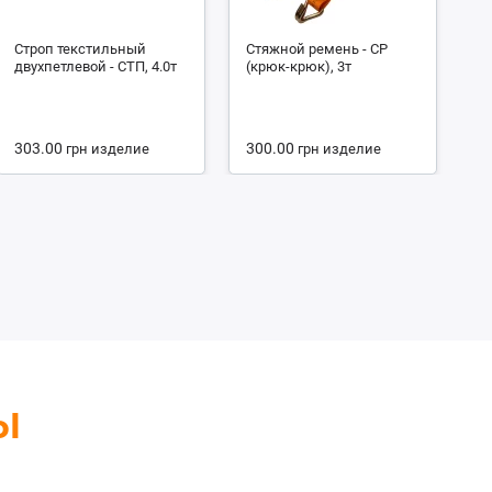
Строп текстильный
Стяжной ремень - СР
С
двухпетлевой - СТП, 4.0т
(крюк-крюк), 3т
че
4.
303.00
300.00
1
грн
изделие
грн
изделие
ы