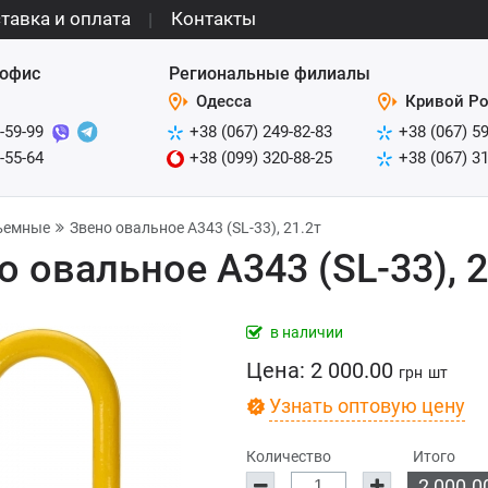
тавка и оплата
Контакты
офис
Региональные филиалы
Одесса
Кривой Ро
-59-99
+38 (067) 249-82-83
+38 (067) 5
-55-64
+38 (099) 320-88-25
+38 (067) 3
ъемные
Звено овальное А343 (SL-33), 21.2т
о овальное А343 (SL-33), 2
в наличии
Цена:
2 000.00
грн
шт
Узнать оптовую цену
Количество
Итого
2 000.0