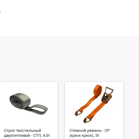
в
Строп текстильный
Стяжной ремень - СР
С
двухпетлевой - СТП, 4.0т
(крюк-крюк), 3т
че