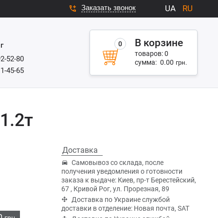
Заказать звонок
UA
RU
В корзине
0
г
товаров:
0
92-52-80
сумма:
0.00
грн.
11-45-65
1.2т
Доставка
Самовывоз со склада, после
получения уведомления о готовности
заказа к выдаче: Киев, пр-т Берестейский,
67 , Кривой Рог, ул. Прорезная, 89
Доставка по Украине службой
доставки в отделение: Новая почта, SAT
0
грн