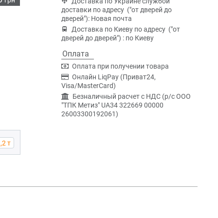
Доставка по Украине службой
доставки по адресу ("от дверей до
дверей"): Новая почта
Доставка по Киеву по адресу ("от
дверей до дверей") : по Киеву
Оплата
Оплата при получении товара
Онлайн LiqPay (Приват24,
Visa/MasterCard)
Безналичный расчет с НДС (р/c ООО
"ТПК Метиз" UA34 322669 00000
26003300192061)
,2 т