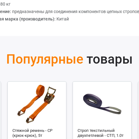
,80 кг
ение:
предназначены для соединения компонентов цепных стропо
ая марка (производитель):
Китай
Популярные
товары
Стяжной ремень - СР
Строп текстильный
(крюк-крюк), 5т
двухпетлевой - СТП, 1.0т