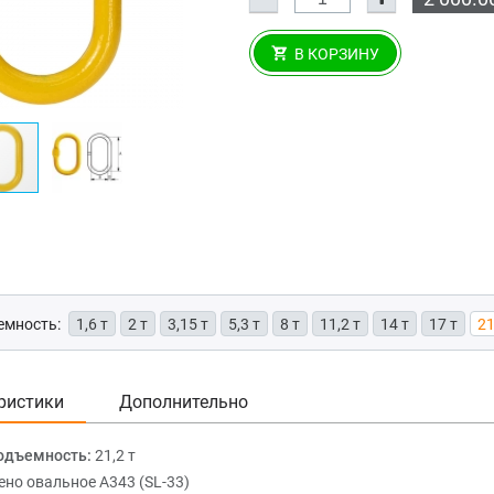
В КОРЗИНУ
емность:
1,6 т
2 т
3,15 т
5,3 т
8 т
11,2 т
14 т
17 т
21
ристики
Дополнительно
одъемность:
21,2 т
ено овальное А343 (SL-33)