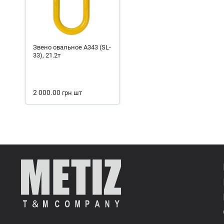
Звено овальное А343 (SL-
33), 21.2т
2 000.00
грн
шт