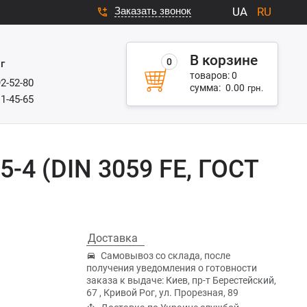
Заказать звонок
UA
RU
В корзине
0
г
товаров:
0
92-52-80
сумма:
0.00
грн.
11-45-65
5-4 (DIN 3059 FE, ГОСТ
Доставка
Самовывоз со склада, после
получения уведомления о готовности
заказа к выдаче: Киев, пр-т Берестейский,
67 , Кривой Рог, ул. Прорезная, 89