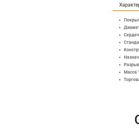
Характе
Покры
Диамет
Сердеч
Станда
Констр
Назнач
Разрыв
Масса 1
Торгов