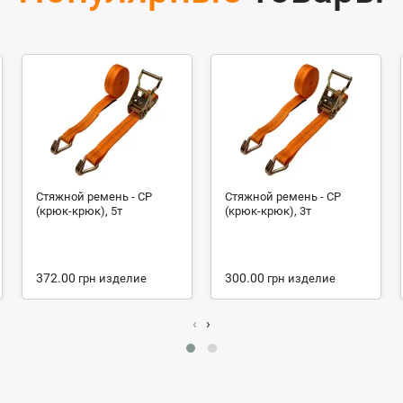
Стяжной ремень - СР
Стяжной ремень - СР
(крюк-крюк), 5т
(крюк-крюк), 3т
372.00
300.00
грн
изделие
грн
изделие
‹
›