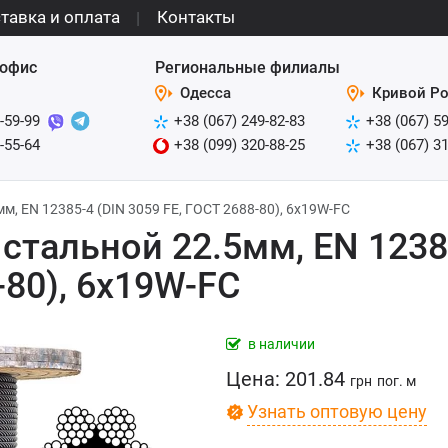
тавка и оплата
Контакты
офис
Региональные филиалы
Одесса
Кривой Ро
-59-99
+38 (067) 249-82-83
+38 (067) 5
-55-64
+38 (099) 320-88-25
+38 (067) 3
м, EN 12385-4 (DIN 3059 FE, ГОСТ 2688-80), 6x19W-FC
 стальной 22.5мм, EN 1238
-80), 6x19W-FC
в наличии
Цена:
201.84
грн
пог. м
Узнать оптовую цену