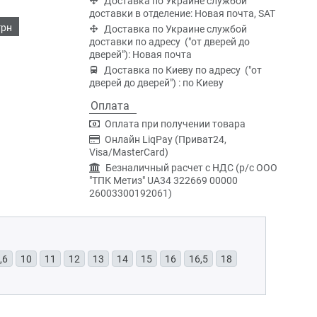
Доставка по Украине службой
доставки в отделение: Новая почта, SAT
грн
Доставка по Украине службой
доставки по адресу ("от дверей до
дверей"): Новая почта
Доставка по Киеву по адресу ("от
дверей до дверей") : по Киеву
Оплата
Оплата при получении товара
Онлайн LiqPay (Приват24,
Visa/MasterCard)
Безналичный расчет с НДС (р/c ООО
"ТПК Метиз" UA34 322669 00000
26003300192061)
,6
10
11
12
13
14
15
16
16,5
18