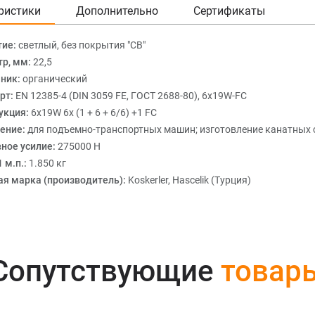
ристики
Дополнительно
Сертификаты
тие:
светлый, без покрытия "СВ"
р, мм:
22,5
ник:
органический
рт:
EN 12385-4 (DIN 3059 FE, ГОСТ 2688-80), 6x19W-FC
укция:
6х19W 6x (1 + 6 + 6/6) +1 FC
ение:
для подъемно-транспортных машин; изготовление канатных 
ное усилие:
275000 Н
 м.п.:
1.850 кг
ая марка (производитель):
Koskerler, Hascelik (Турция)
Сопутствующие
товар