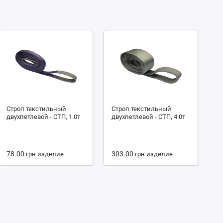
Строп текстильный
Строп текстильный
С
двухпетлевой - СТП, 1.0т
двухпетлевой - СТП, 4.0т
че
4.
78.00
303.00
1
грн
изделие
грн
изделие