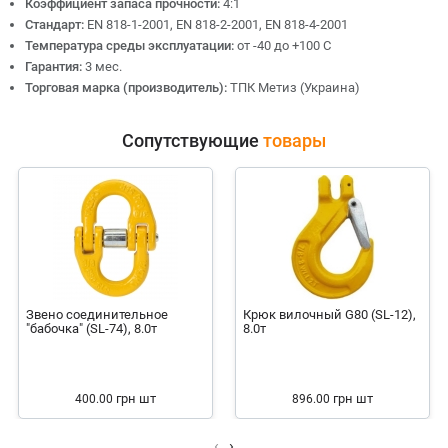
Коэффициент запаса прочности:
4:1
Стандарт:
EN 818-1-2001, EN 818-2-2001, EN 818-4-2001
Температура среды эксплуатации:
от -40 до +100 С
Гарантия:
3 мес.
Торговая марка (производитель):
ТПК Метиз (Украина)
Сопутствующие
товары
Звено соединительное
Крюк вилочный G80 (SL-12),
"бабочка" (SL-74), 8.0т
8.0т
грн
шт
грн
шт
400.00
896.00
‹
›