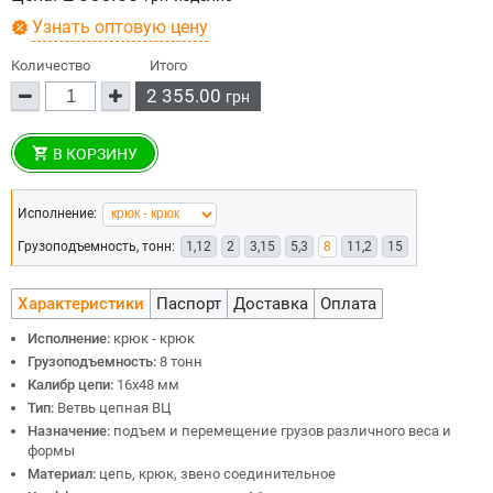
Узнать оптовую цену
Количество
Итого
2 355.00
грн
В КОРЗИНУ
Исполнение:
Грузоподъемность, тонн:
1,12
2
3,15
5,3
8
11,2
15
Характеристики
Паспорт
Доставка
Оплата
Исполнение:
крюк - крюк
Грузоподъемность:
8 тонн
Калибр цепи:
16х48 мм
Тип:
Ветвь цепная ВЦ
Назначение:
подъем и перемещение грузов различного веса и
формы
Материал:
цепь, крюк, звено соединительное