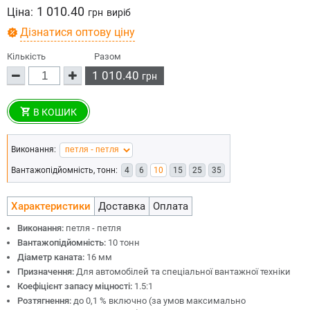
1 010.40
Ціна:
грн
виріб
Дізнатися оптову ціну
Кількість
Разом
1 010.40
грн
В КОШИК
Виконання:
Вантажопідйомність, тонн:
4
6
10
15
25
35
Характеристики
Доставка
Оплата
Виконання:
петля - петля
Вантажопідйомність:
10 тонн
Діаметр каната:
16 мм
Призначення:
Для автомобілей та спеціальної вантажної техніки
Коефіцієнт запасу міцності:
1.5:1
Розтягнення:
до 0,1 % включно (за умов максимально