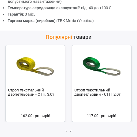
допустимого навантаження)
Температура середовища експлуатації:
від -40 до +100 С
Гарантія:
3 міс.
Торгова марка (виробник):
ТВК Метіз (Україна)
Популярні
товари
Строп текстильний
Строп текстильний
двопетльовий - СТП, 3.0т
двопетльовий - СТП, 2.0т
грн
виріб
грн
виріб
162.00
117.00
‹
›