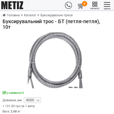
0
каталог
меню
Головна
Каталог
Буксирувальні троси
Буксирувальний трос - БТ (петля-петля),
10т
у наявності
4000
Довжина
,
мм
+
131.00
грн за 1 метр
Вага:
2.68
кг