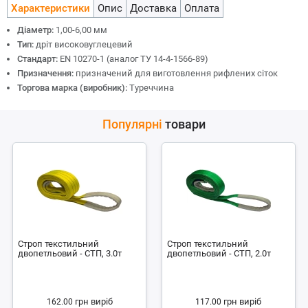
Характеристики
Опис
Доставка
Оплата
Діаметр:
1,00-6,00 мм
Тип:
дріт високовуглецевий
Стандарт:
ЕN 10270-1 (аналог ТУ 14-4-1566-89)
Призначення:
призначений для виготовлення рифлених сіток
Торгова марка (виробник):
Туреччина
Популярні
товари
Строп текстильний
Строп текстильний
двопетльовий - СТП, 3.0т
двопетльовий - СТП, 2.0т
грн
виріб
грн
виріб
162.00
117.00