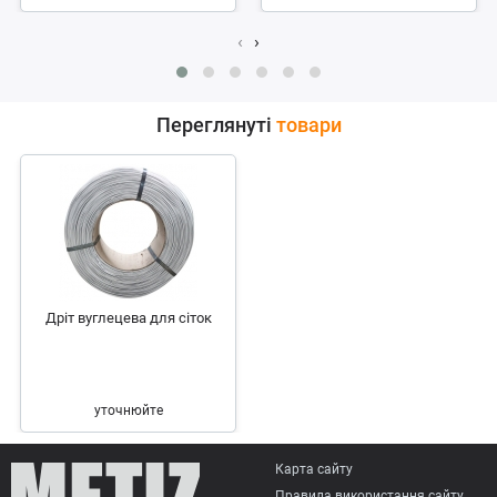
‹
›
Переглянуті
товари
Дріт вуглецева для сіток
уточнюйте
Карта сайту
Правила використання сайту