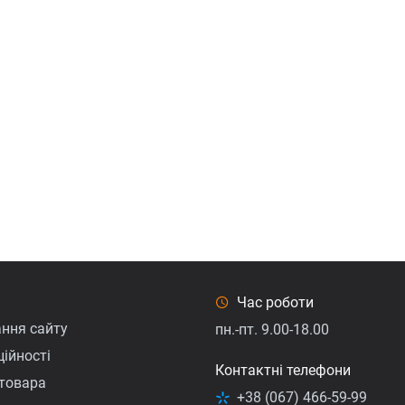
Час роботи
ння сайту
пн.-пт. 9.00-18.00
ійності
Контактні телефони
товарa
+38 (067) 466-59-99