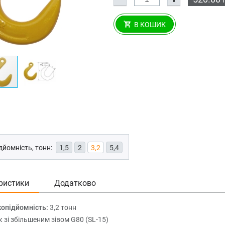
В КОШИК
йомність, тонн:
1,5
2
3,2
5,4
ристики
Додатково
опідйомність:
3,2 тонн
к зі збільшеним зівом G80 (SL-15)