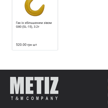
Гак із збільшеним зівом
G80 (SL-15), 3.2т
520.00
грн
шт