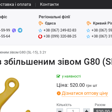
ставка і оплата
Контакти
офіс
Регіональні філії
Одеса
Кривий Рі
-59-99
+38 (067) 249-82-83
+38 (067) 5
-55-64
+38 (099) 320-88-25
+38 (067) 3
шеним зівом G80 (SL-15), 3.2т
з збільшеним зівом G80 (SL
у наявності
Ціна:
520.00
грн
шт
Дізнатися оптову ціну
Кількість
Разом
520.00