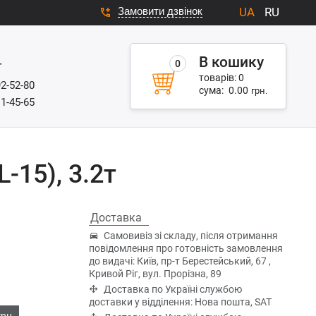
Замовити дзвінок
UA
RU
В кошику
0
г
товарів:
0
92-52-80
сума:
0.00
грн.
11-45-65
-15), 3.2т
Доставка
Самовивіз зі складу, після отримання
повідомлення про готовність замовлення
до видачі: Київ, пр-т Берестейський, 67 ,
Кривой Ріг, вул. Прорізна, 89
Доставка по Україні службою
доставки у відділення: Нова пошта, SAT
грн