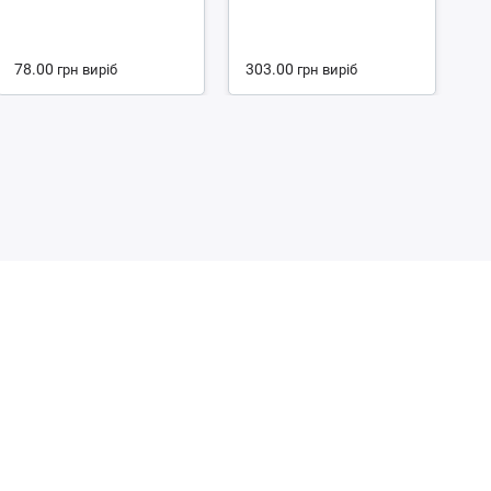
4.
78.00
303.00
1
грн
виріб
грн
виріб