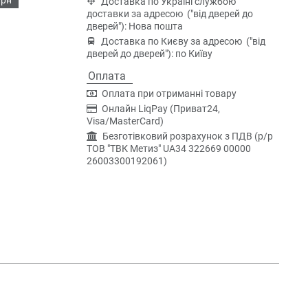
Доставка по Україні службою
доставки за адресою ("від дверей до
дверей"): Нова пошта
Доставка по Києву за адресою ("від
дверей до дверей"): по Київу
Оплата
Оплата при отриманні товару
Онлайн LiqPay (Приват24,
Visa/MasterCard)
Безготівковий розрахунок з ПДВ (р/р
ТОВ "ТВК Метиз" UA34 322669 00000
26003300192061)