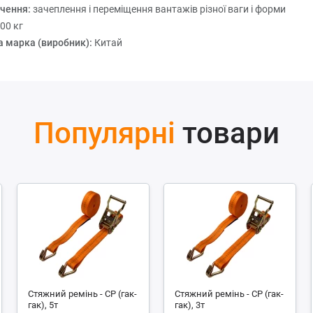
чення:
зачеплення і переміщення вантажів різної ваги і форми
,00 кг
а марка (виробник):
Китай
Популярні
товари
Стяжний ремінь - СР (гак-
Стяжний ремінь - СР (гак-
гак), 5т
гак), 3т