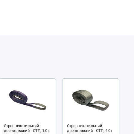
Строп текстильний
Строп текстильний
С
двопетльовий - СТП, 1.0т
двопетльовий - СТП, 4.0т
чо