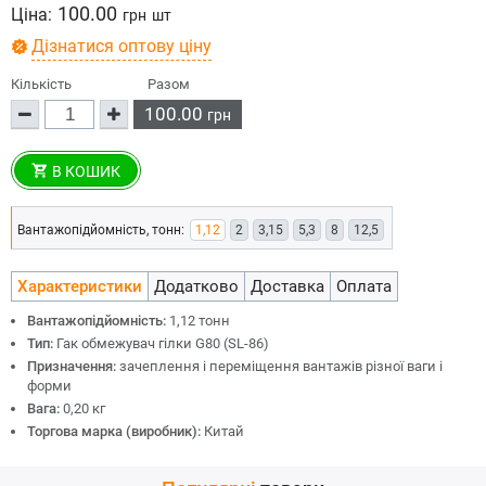
100.00
Ціна:
грн
шт
Дізнатися оптову ціну
Кількість
Разом
100.00
грн
В КОШИК
Вантажопідйомність, тонн:
1,12
2
3,15
5,3
8
12,5
Характеристики
Додатково
Доставка
Оплата
Вантажопідйомність:
1,12 тонн
Тип:
Гак обмежувач гілки G80 (SL-86)
Призначення:
зачеплення і переміщення вантажів різної ваги і
форми
Вага:
0,20 кг
Торгова марка (виробник):
Китай