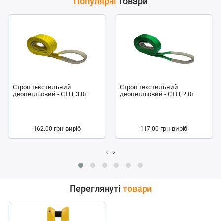
Популярні
товари
Строп текстильний
Строп текстильний
двопетльовий - СТП, 3.0т
двопетльовий - СТП, 2.0т
грн
виріб
грн
виріб
162.00
117.00
‹
›
Переглянуті
товари