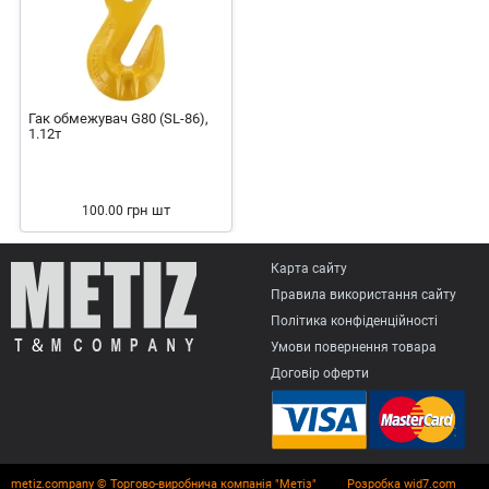
Гак обмежувач G80 (SL-86),
1.12т
грн
шт
100.00
Карта сайту
Правила використання сайту
Політика конфіденційності
Умови повернення товарa
Договір оферти
metiz.company © Торгово-виробнича компанія "Метіз"
Розробка wid7.com