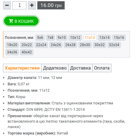
16.00
грн
В КОШИК
Позначення, мм:
5x6
7x8
9x10
10x12
11x12
13x14
15x16
18x20
20x22
22x24
24x26
26x28
28x30
30x32
32x34
34x36
40x42
Характеристики
Додатково
Доставка
Оплата
Діаметр каната:
11 мм; 12 мм
Вага:
0,07 кг
Позначення, мм:
11x12
Тип:
Коуш
Матеріал виготовлення:
Сталь з оцинкованим покриттям
Стандарт:
DIN 6899, ДСТУ EN 13411-1:2014
Призначення:
оберігає канат від перетирання через
встановленого в цю петлю такелажного елемента (гака, скоби,
ланки)
Торгова марка (виробник):
Китай