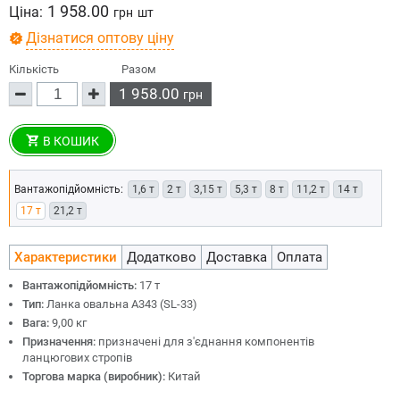
1 958.00
Ціна:
грн
шт
Дізнатися оптову ціну
Кількість
Разом
1 958.00
грн
В КОШИК
Вантажопідйомність:
1,6 т
2 т
3,15 т
5,3 т
8 т
11,2 т
14 т
17 т
21,2 т
Характеристики
Додатково
Доставка
Оплата
Вантажопідйомність:
17 т
Тип:
Ланка овальна А343 (SL-33)
Вага:
9,00 кг
Призначення:
призначені для з'єднання компонентів
ланцюгових стропів
Торгова марка (виробник):
Китай