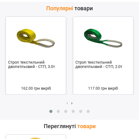
Популярні
товари
Строп текстильний
Строп текстильний
двопетльовий - СТП, 3.0т
двопетльовий - СТП, 2.0т
грн
виріб
грн
виріб
162.00
117.00
‹
›
Переглянуті
товари