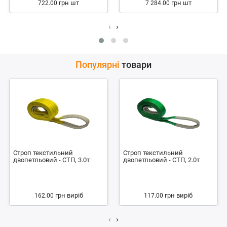
грн
шт
грн
шт
722.00
7 284.00
‹
›
Популярні
товари
Строп текстильний
Строп текстильний
двопетльовий - СТП, 3.0т
двопетльовий - СТП, 2.0т
грн
виріб
грн
виріб
162.00
117.00
‹
›