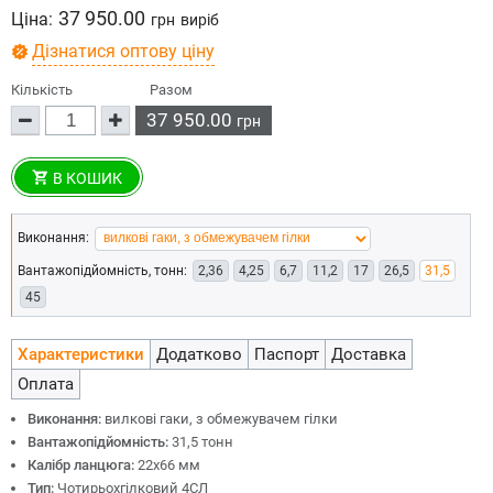
37 950.00
Ціна:
грн
виріб
Дізнатися оптову ціну
Кількість
Разом
37 950.00
грн
В КОШИК
Виконання:
Вантажопідйомність, тонн:
2,36
4,25
6,7
11,2
17
26,5
31,5
45
Характеристики
Додатково
Паспорт
Доставка
Оплата
Виконання:
вилкові гаки, з обмежувачем гілки
Вантажопідйомність:
31,5 тонн
Калібр ланцюга:
22х66 мм
Тип:
Чотирьохгілковий 4СЛ