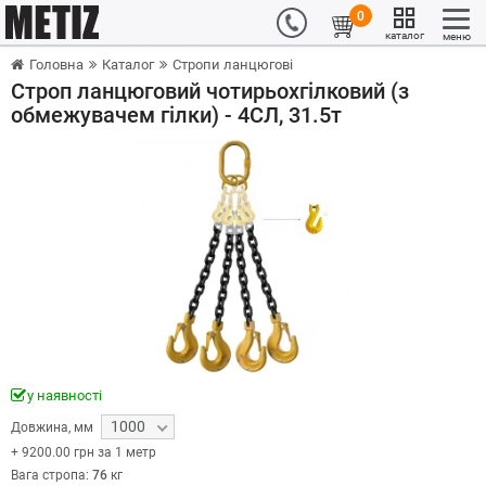
0
каталог
меню
Головна
Каталог
Стропи ланцюгові
Строп ланцюговий чотирьохгілковий (з
обмежувачем гілки) - 4СЛ, 31.5т
у наявності
1000
Довжина
,
мм
+
9200.00
грн за 1 метр
Вага стропа:
76
кг