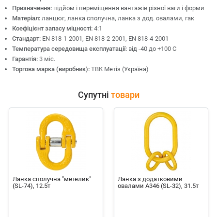
Призначення:
підйом і переміщення вантажів різної ваги і форми
Матеріал:
ланцюг, ланка сполучна, ланка з дод. овалами, гак
Коефіцієнт запасу міцності:
4:1
Стандарт:
EN 818-1-2001, EN 818-2-2001, EN 818-4-2001
Температура середовища експлуатації:
від -40 до +100 С
Гарантія:
3 міс.
Торгова марка (виробник):
ТВК Метіз (Україна)
Супутні
товари
Ланка сполучна "метелик"
Ланка з додатковими
(SL-74), 12.5т
овалами А346 (SL-32), 31.5т