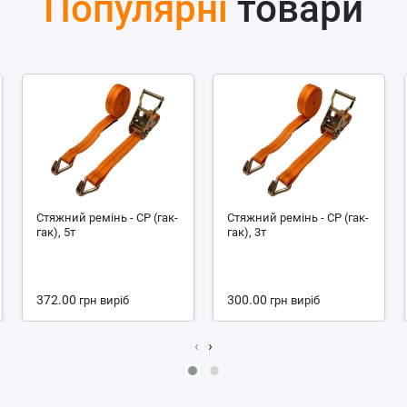
Популярні
товари
Стяжний ремінь - СР (гак-
Стяжний ремінь - СР (гак-
гак), 5т
гак), 3т
372.00
300.00
грн
виріб
грн
виріб
‹
›