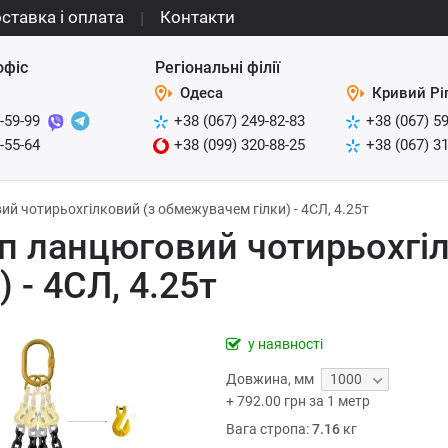
ставка і оплата
Контакти
офіс
Регіональні філії
Одеса
Кривий Рі
-59-99
+38 (067) 249-82-83
+38 (067) 5
-55-64
+38 (099) 320-88-25
+38 (067) 3
й чотирьохгілковий (з обмежувачем гілки) - 4СЛ, 4.25т
п ланцюговий чотирьохгі
) - 4СЛ, 4.25т
у наявності
Довжина
,
мм
1000
+
792.00
грн за 1 метр
Вага стропа:
7.16
кг