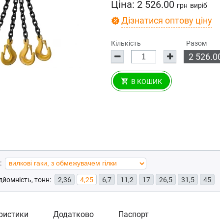
Ціна:
2 526.00
грн
виріб
Дізнатися оптову ціну
Кількість
Разом
2 526.0
В КОШИК
:
йомність, тонн:
2,36
4,25
6,7
11,2
17
26,5
31,5
45
ристики
Додатково
Паспорт