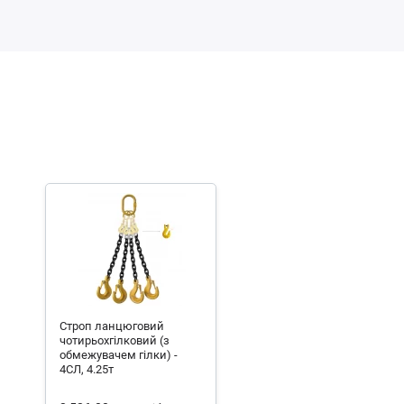
Строп ланцюговий
чотирьохгілковий (з
обмежувачем гілки) -
4СЛ, 4.25т