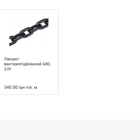
Ланцюг
вантажопідйомний G80,
2.0т
340.00
грн
пог. м