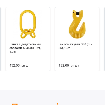
Ланка з додатковими
Гак обмежувач G80 (SL-
овалами А346 (SL-32),
86), 2.0т
4.25т
452.00
132.00
грн
шт
грн
шт