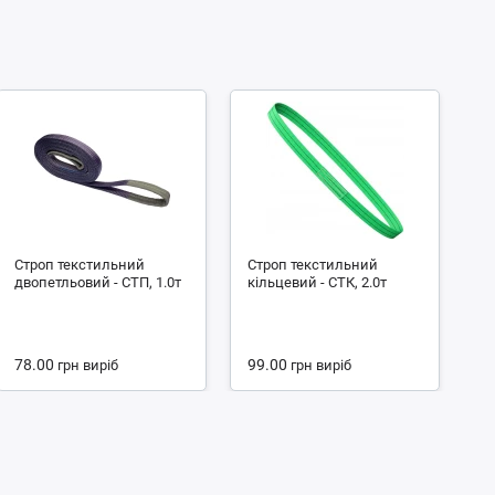
Строп текстильний
Строп текстильний
С
двопетльовий - СТП, 1.0т
кільцевий - СТК, 2.0т
чо
4.
78.00
99.00
1
грн
виріб
грн
виріб