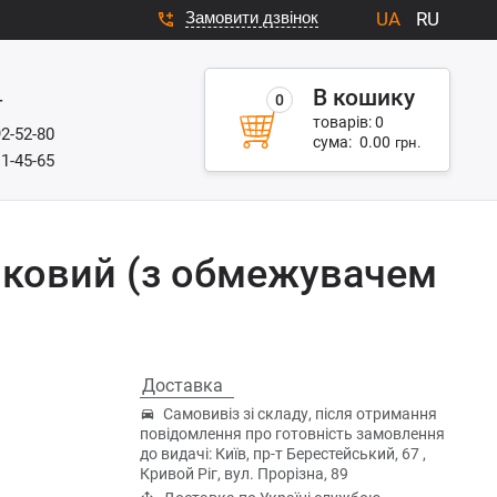
Замовити дзвінок
UA
RU
В кошику
0
г
товарів:
0
92-52-80
сума:
0.00
грн.
11-45-65
лковий (з обмежувачем
Доставка
Самовивіз зі складу, після отримання
повідомлення про готовність замовлення
до видачі: Київ, пр-т Берестейський, 67 ,
Кривой Ріг, вул. Прорізна, 89