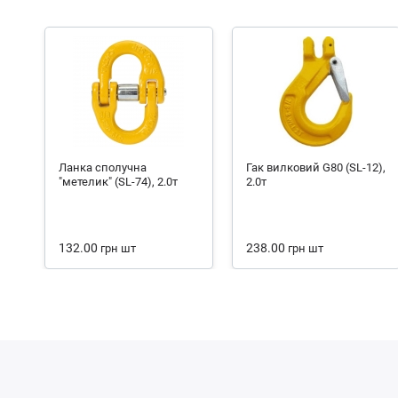
Ланка сполучна
Гак вилковий G80 (SL-12),
"метелик" (SL-74), 2.0т
2.0т
132.00
238.00
грн
шт
грн
шт