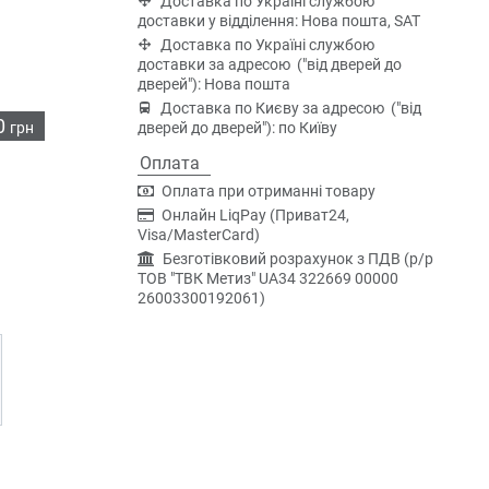
Доставка по Україні службою
доставки у відділення: Нова пошта, SAT
Доставка по Україні службою
доставки за адресою ("від дверей до
дверей"): Нова пошта
Доставка по Києву за адресою ("від
0
грн
дверей до дверей"): по Київу
Оплата
Оплата при отриманні товару
Онлайн LiqPay (Приват24,
Visa/MasterCard)
Безготівковий розрахунок з ПДВ (р/р
ТОВ "ТВК Метиз" UA34 322669 00000
26003300192061)