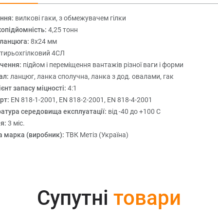
ння:
вилкові гаки, з обмежувачем гілки
опідйомність:
4,25 тонн
 ланцюга:
8х24 мм
тирьохгілковий 4СЛ
чення:
підйом і переміщення вантажів різної ваги і форми
ал:
ланцюг, ланка сполучна, ланка з дод. овалами, гак
єнт запасу міцності:
4:1
рт:
EN 818-1-2001, EN 818-2-2001, EN 818-4-2001
атура середовища експлуатації:
від -40 до +100 С
ія:
3 міс.
а марка (виробник):
ТВК Метіз (Україна)
Супутні
товари