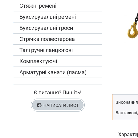
Стяжні ремені
Буксирувальні ремені
Буксирувальні троси
Стрічка поліестерова
Талі ручні ланцюгові
Комплектуючі
Арматурні канати (пасма)
Є питання? Пишіть!
Виконання
НАПИСАТИ ЛИСТ
Вантажопід
Характе