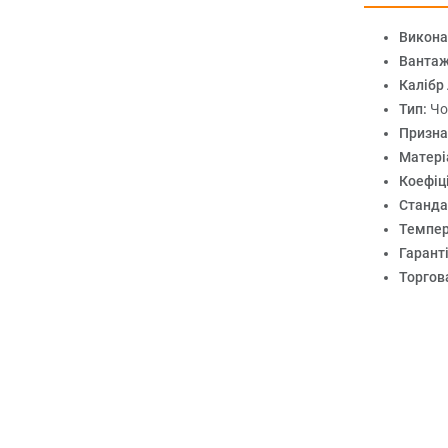
Викона
Вантаж
Калібр
Тип:
Чо
Призна
Матері
Коефіці
Станда
Темпер
Гарант
Торгов