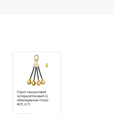
Строп ланцюговий
чотирьохгілковий (з
обмежувачем гілки) -
4СЛ, 6.7т