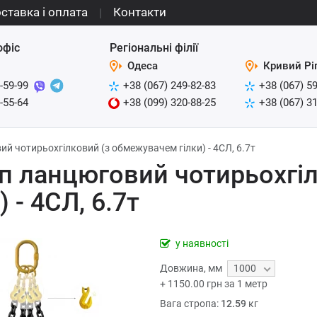
ставка і оплата
Контакти
офіс
Регіональні філії
Одеса
Кривий Рі
-59-99
+38 (067) 249-82-83
+38 (067) 5
-55-64
+38 (099) 320-88-25
+38 (067) 3
й чотирьохгілковий (з обмежувачем гілки) - 4СЛ, 6.7т
п ланцюговий чотирьохгі
) - 4СЛ, 6.7т
у наявності
Довжина
,
мм
1000
+
1150.00
грн за 1 метр
Вага стропа:
12.59
кг