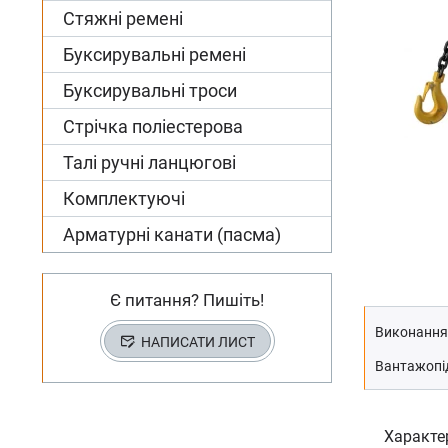
Стяжні ремені
Буксирувальні ремені
Буксирувальні троси
Стрічка поліестерова
Талі ручні ланцюгові
Комплектуючі
Арматурні канати (пасма)
Є питання? Пишіть!
Виконання
НАПИСАТИ ЛИСТ
Вантажопід
Характе