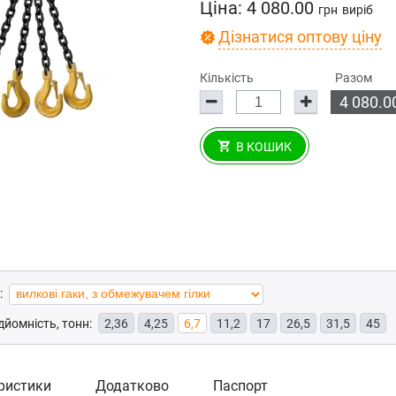
Ціна:
4 080.00
грн
виріб
Дізнатися оптову ціну
Кількість
Разом
4 080.0
В КОШИК
:
йомність, тонн:
2,36
4,25
6,7
11,2
17
26,5
31,5
45
ристики
Додатково
Паспорт