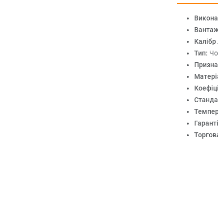
Викона
Вантаж
Калібр
Тип:
Чо
Призна
Матері
Коефіці
Станда
Темпер
Гарант
Торгов