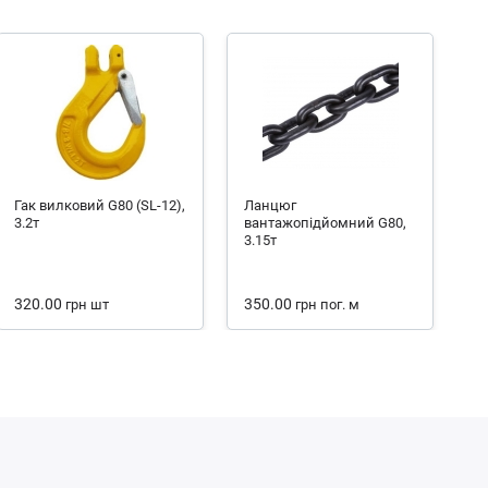
Гак вилковий G80 (SL-12),
Ланцюг
3.2т
вантажопідйомний G80,
3.15т
320.00
350.00
грн
шт
грн
пог. м