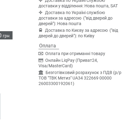
Доставка по Україні службою
доставки у відділення: Нова пошта, SAT
Доставка по Україні службою
доставки за адресою ("від дверей до
дверей"): Нова пошта
Доставка по Києву за адресою ("від
0
грн
дверей до дверей"): по Київу
Оплата
Оплата при отриманні товару
Онлайн LiqPay (Приват24,
Visa/MasterCard)
Безготівковий розрахунок з ПДВ (р/р
ТОВ "ТВК Метиз" UA34 322669 00000
26003300192061)