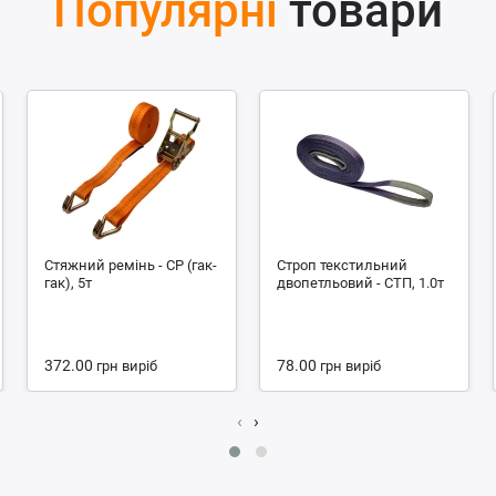
Популярні
товари
Стяжний ремінь - СР (гак-
Строп текстильний
гак), 5т
двопетльовий - СТП, 1.0т
372.00
78.00
грн
виріб
грн
виріб
‹
›