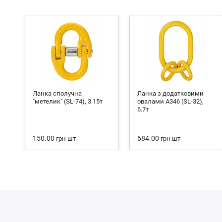
Ланка сполучна
Ланка з додатковими
"метелик" (SL-74), 3.15т
овалами А346 (SL-32),
6.7т
150.00
684.00
грн
шт
грн
шт