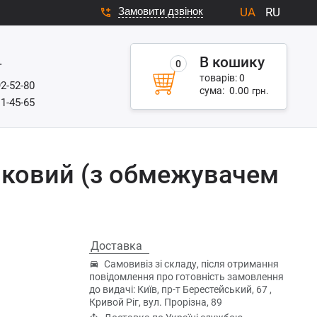
Замовити дзвінок
UA
RU
В кошику
0
г
товарів:
0
92-52-80
сума:
0.00
грн.
11-45-65
лковий (з обмежувачем
Доставка
Самовивіз зі складу, після отримання
повідомлення про готовність замовлення
до видачі: Київ, пр-т Берестейський, 67 ,
Кривой Ріг, вул. Прорізна, 89