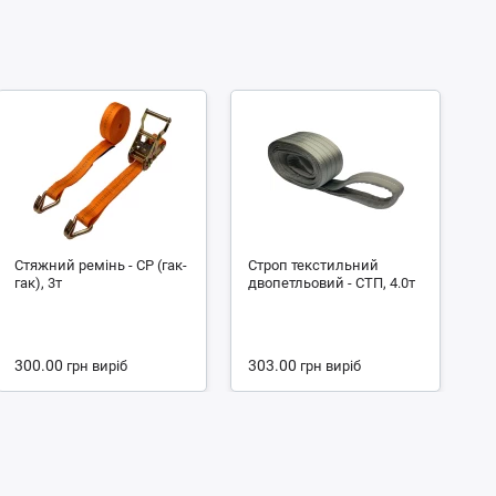
Стяжний ремінь - СР (гак-
Строп текстильний
С
гак), 3т
двопетльовий - СТП, 4.0т
чо
2.
300.00
303.00
1
грн
виріб
грн
виріб