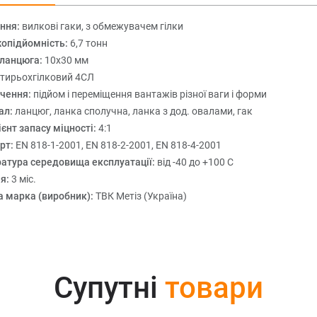
ння:
вилкові гаки, з обмежувачем гілки
опідйомність:
6,7 тонн
 ланцюга:
10х30 мм
тирьохгілковий 4СЛ
чення:
підйом і переміщення вантажів різної ваги і форми
ал:
ланцюг, ланка сполучна, ланка з дод. овалами, гак
єнт запасу міцності:
4:1
рт:
EN 818-1-2001, EN 818-2-2001, EN 818-4-2001
атура середовища експлуатації:
від -40 до +100 С
ія:
3 міс.
а марка (виробник):
ТВК Метіз (Україна)
Супутні
товари