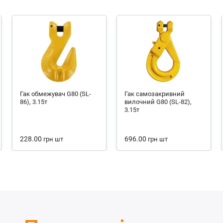
Гак обмежувач G80 (SL-
Гак самозакривний
86), 3.15т
вилочний G80 (SL-82),
3.15т
228.00
696.00
грн
шт
грн
шт