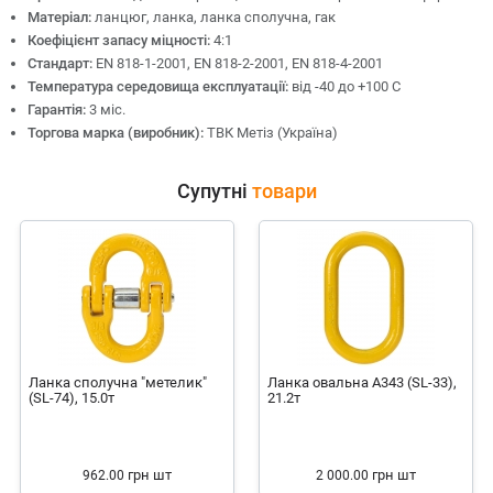
Матеріал:
ланцюг, ланка, ланка сполучна, гак
Коефіцієнт запасу міцності:
4:1
Стандарт:
EN 818-1-2001, EN 818-2-2001, EN 818-4-2001
Температура середовища експлуатації:
від -40 до +100 С
Гарантія:
3 міс.
Торгова марка (виробник):
ТВК Метіз (Україна)
Супутні
товари
Ланка сполучна "метелик"
Ланка овальна А343 (SL-33),
(SL-74), 15.0т
21.2т
грн
шт
грн
шт
962.00
2 000.00