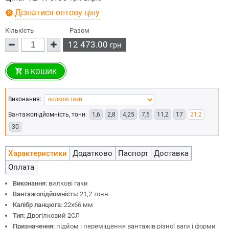
Дізнатися оптову ціну
Кількість
Разом
12 473.00
грн
В КОШИК
Виконання:
Вантажопідйомність, тонн:
1,6
2,8
4,25
7,5
11,2
17
21,2
30
Характеристики
Додатково
Паспорт
Доставка
Оплата
Виконання:
вилкові гаки
Вантажопідйомність:
21,2 тонн
Калібр ланцюга:
22х66 мм
Тип:
Двогілковий 2СЛ
Призначення:
підйом і переміщення вантажів різної ваги і форми