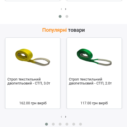
‹
›
Популярні
товари
Строп текстильний
Строп текстильний
двопетльовий - СТП, 3.0т
двопетльовий - СТП, 2.0т
грн
виріб
грн
виріб
162.00
117.00
‹
›