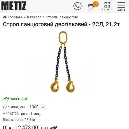
0
каталог
меню
Головна
Каталог
Стропи ланцюгові
Строп ланцюговий двогілковий - 2СЛ, 21.2т
у наявності
1000
Довжина
,
мм
+
4167.00
грн за 1 метр
Вага стропа:
28.8
кг
12 473.00
Ціна:
грн
виріб