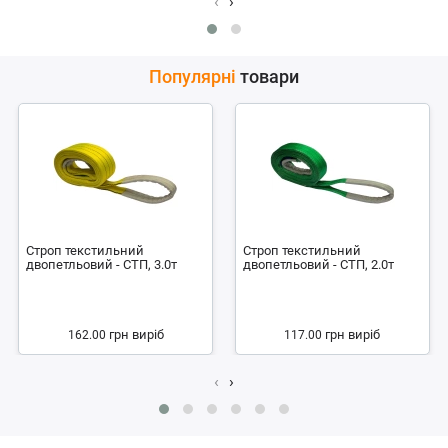
‹
›
Популярні
товари
Строп текстильний
Строп текстильний
двопетльовий - СТП, 3.0т
двопетльовий - СТП, 2.0т
грн
виріб
грн
виріб
162.00
117.00
‹
›