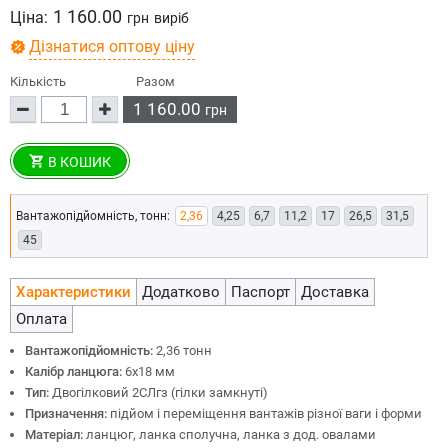
1 160.00
Ціна:
грн
виріб
Дізнатися оптову ціну
Кількість
Разом
1 160.00
грн
В КОШИК
Вантажопідйомність, тонн:
2,36
4,25
6,7
11,2
17
26,5
31,5
45
Характеристики
Додатково
Паспорт
Доставка
Оплата
Вантажопідйомність:
2,36 тонн
Калібр ланцюга:
6х18 мм
Тип:
Двогілковий 2СЛгз (гілки замкнуті)
Призначення:
підйом і переміщення вантажів різної ваги і форми
Матеріал:
ланцюг, ланка сполучна, ланка з дод. овалами