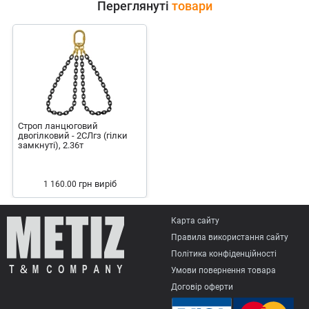
Переглянуті
товари
Строп ланцюговий
двогілковий - 2СЛгз (гілки
замкнуті), 2.36т
грн
виріб
1 160.00
Карта сайту
Правила використання сайту
Політика конфіденційності
Умови повернення товарa
Договір оферти