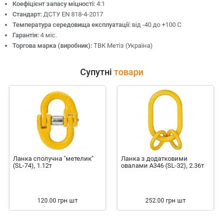
Коефіцієнт запасу міцності:
4:1
Стандарт:
ДСТУ EN 818-4-2017
Температура середовища експлуатації:
від -40 до +100 С
Гарантія:
4 міс.
Торгова марка (виробник):
ТВК Метіз (Україна)
Супутні
товари
Ланка сполучна "метелик"
Ланка з додатковими
(SL-74), 1.12т
овалами А346 (SL-32), 2.36т
грн
шт
грн
шт
120.00
252.00