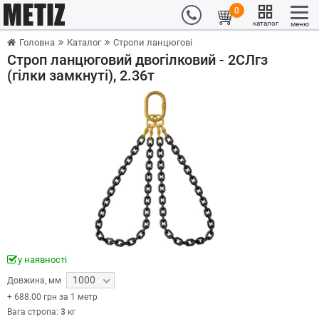
0
каталог
меню
Головна
Каталог
Стропи ланцюгові
Строп ланцюговий двогілковий - 2СЛгз
(гілки замкнуті), 2.36т
у наявності
1000
Довжина
,
мм
+
688.00
грн за 1 метр
Вага стропа:
3
кг