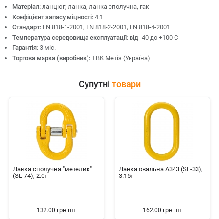
Матеріал:
ланцюг, ланка, ланка сполучна, гак
Коефіцієнт запасу міцності:
4:1
Стандарт:
EN 818-1-2001, EN 818-2-2001, EN 818-4-2001
Температура середовища експлуатації:
від -40 до +100 С
Гарантія:
3 міс.
Торгова марка (виробник):
ТВК Метіз (Україна)
Супутні
товари
Ланка сполучна "метелик"
Ланка овальна А343 (SL-33),
(SL-74), 2.0т
3.15т
грн
шт
грн
шт
132.00
162.00