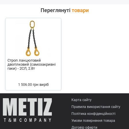
Переглянуті
товари
Строп ланцюговий
двогілковий (самозакривні
гаки) - 2СЛ, 2.8т
грн
виріб
1 506.00
Карта сайту
Правила використання сайту
Політика конфіденційності
Умови повернення товарa
Договір оферти