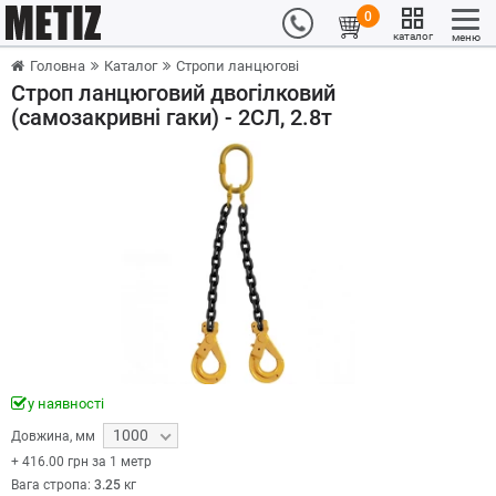
0
каталог
меню
Головна
Каталог
Стропи ланцюгові
Строп ланцюговий двогілковий
(самозакривні гаки) - 2СЛ, 2.8т
у наявності
1000
Довжина
,
мм
+
416.00
грн за 1 метр
Вага стропа:
3.25
кг