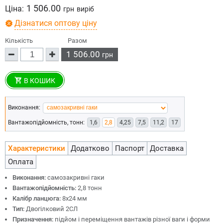
1 506.00
Ціна:
грн
виріб
Дізнатися оптову ціну
Кількість
Разом
1 506.00
грн
В КОШИК
Виконання:
Вантажопідйомність, тонн:
1,6
2,8
4,25
7,5
11,2
17
Характеристики
Додатково
Паспорт
Доставка
Оплата
Виконання:
самозакривні гаки
Вантажопідйомність:
2,8 тонн
Калібр ланцюга:
8х24 мм
Тип:
Двогілковий 2СЛ
Призначення:
підйом і переміщення вантажів різної ваги і форми