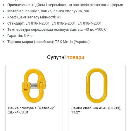
Призначення:
підйом і переміщення вантажів різної ваги і форми
Матеріал:
ланцюг, ланка, ланка сполучна, гак
Коефіцієнт запасу міцності:
4:1
Стандарт:
EN 818-1-2001, EN 818-2-2001, EN 818-4-2001
Температура середовища експлуатації:
від -40 до +100 С
Гарантія:
3 міс.
Торгова марка (виробник):
ТВК Метіз (Україна)
Супутні
товари
Ланка сполучна "метелик"
Ланка овальна А343 (SL-33),
(SL-74), 8.0т
11.2т