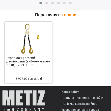
Переглянуті
товари
Строп ланцюговий
двогілковий (з обмежувачем
гілки) - 2СЛ, 11.2т
грн
виріб
5 927.00
Карта сайту
Правила використання сайту
Політика конфіденційності
Умови повернення товарa