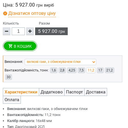
5 927.00
Ціна:
грн
виріб
Дізнатися оптову ціну
Кількість
Разом
5 927.00
грн
В КОШИК
Виконання:
Вантажопідйомність, тонн:
1,6
2,8
4,25
7,5
11,2
17
21,2
30
Характеристики
Додатково
Паспорт
Доставка
Оплата
Виконання:
вилкові гаки, з обмежувачем гілки
Вантажопідйомність:
11,2 тонн
Калібр ланцюга:
16х48 мм
Тип:
Двогілковий 2СЛ