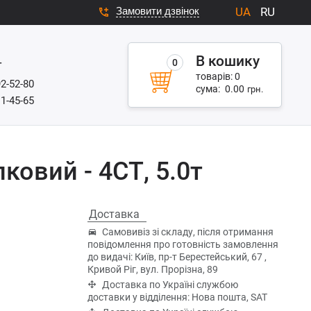
Замовити дзвінок
UA
RU
В кошику
0
г
товарів:
0
92-52-80
сума:
0.00
грн.
11-45-65
ковий - 4СТ, 5.0т
Доставка
Самовивіз зі складу, після отримання
повідомлення про готовність замовлення
до видачі: Київ, пр-т Берестейський, 67 ,
Кривой Ріг, вул. Прорізна, 89
Доставка по Україні службою
доставки у відділення: Нова пошта, SAT