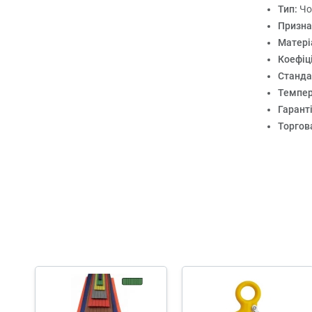
Тип:
Чо
Призна
Матері
Коефіці
Станда
Темпер
Гарант
Торгов