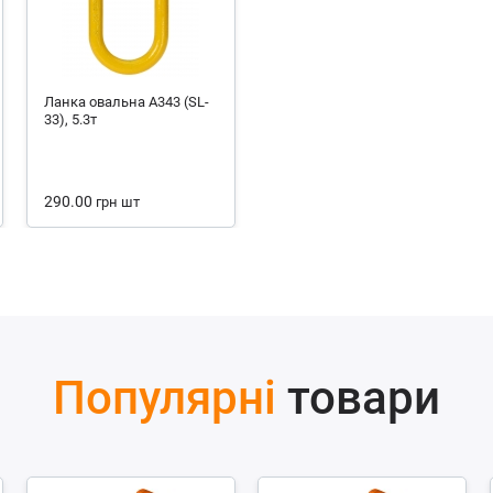
Ланка овальна А343 (SL-
33), 5.3т
290.00
грн
шт
Популярні
товари