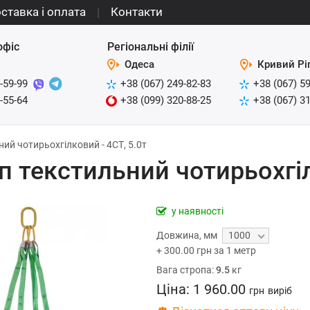
ставка і оплата
Контакти
офіс
Регіональні філії
Одеса
Кривий Рі
-59-99
+38 (067) 249-82-83
+38 (067) 5
-55-64
+38 (099) 320-88-25
+38 (067) 3
ий чотирьохгілковий - 4СТ, 5.0т
п текстильний чотирьохгіл
у наявності
Довжина
,
мм
1000
+
300.00
грн за 1 метр
Вага стропа:
9.5
кг
Ціна:
1 960.00
грн
виріб