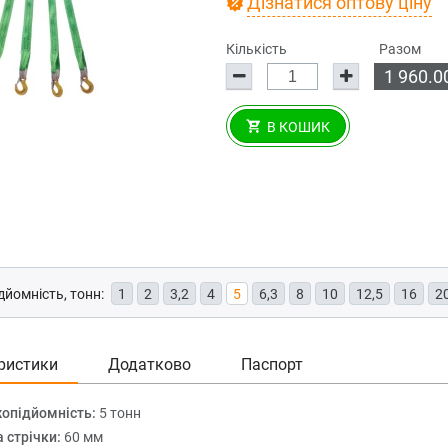
Дізнатися оптову ціну
Кількість
Разом
1 960.0
В КОШИК
йомність, тонн:
1
2
3,2
4
5
6,3
8
10
12,5
16
2
ристики
Додатково
Паспорт
опідйомність:
5 тонн
 стрічки:
60 мм