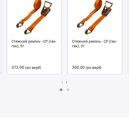
Стяжний ремінь - СР (гак-
Стяжний ремінь - СР (гак-
гак), 5т
гак), 3т
372.00
300.00
грн
виріб
грн
виріб
‹
›