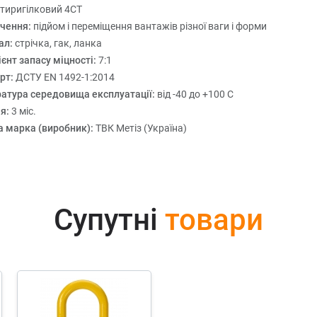
тиригілковий 4СТ
чення:
підйом і переміщення вантажів різної ваги і форми
ал:
стрічка, гак, ланка
єнт запасу міцності:
7:1
рт:
ДСТУ EN 1492-1:2014
атура середовища експлуатації:
від -40 до +100 С
ія:
3 міс.
а марка (виробник):
ТВК Метіз (Україна)
Супутні
товари