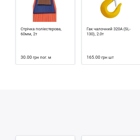
Стрічка поліестерова,
Гак чалочний 320А (SL-
60мм, 2т
130), 2.0т
30.00
165.00
грн
пог. м
грн
шт