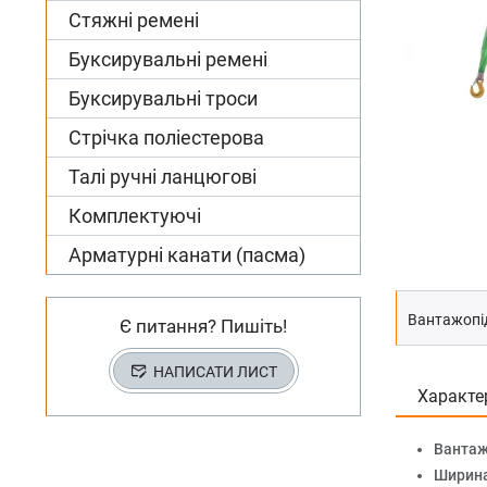
Стяжні ремені
Буксирувальні ремені
Буксирувальні троси
Стрічка поліестерова
Талі ручні ланцюгові
Комплектуючі
Арматурні канати (пасма)
Вантажопід
Є питання? Пишіть!
НАПИСАТИ ЛИСТ
Характе
Вантаж
Ширина