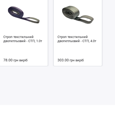
Строп текстильний
Строп текстильний
С
двопетльовий - СТП, 1.0т
двопетльовий - СТП, 4.0т
чо
4.
78.00
303.00
1
грн
виріб
грн
виріб