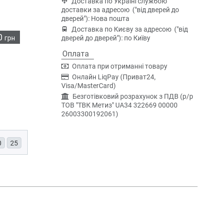
Доставка по Україні службою
доставки за адресою ("від дверей до
дверей"): Нова пошта
Доставка по Києву за адресою ("від
0
грн
дверей до дверей"): по Київу
Оплата
Оплата при отриманні товару
Онлайн LiqPay (Приват24,
Visa/MasterCard)
Безготівковий розрахунок з ПДВ (р/р
ТОВ "ТВК Метиз" UA34 322669 00000
26003300192061)
0
25