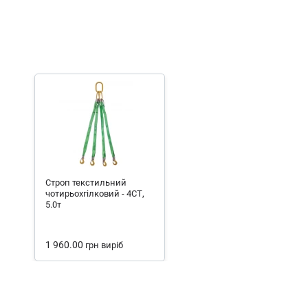
Строп текстильний
чотирьохгілковий - 4СТ,
5.0т
1 960.00
грн
виріб