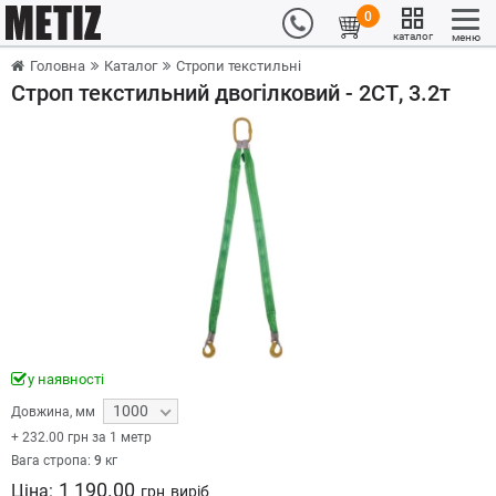
0
каталог
меню
Головна
Каталог
Стропи текстильні
Строп текстильний двогілковий - 2СТ, 3.2т
у наявності
1000
Довжина
,
мм
+
232.00
грн за 1 метр
Вага стропа:
9
кг
1 190.00
Ціна:
грн
виріб