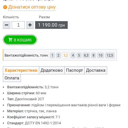
Дізнатися оптову ціну
Кількість
Разом
1 190.00
грн
В КОШИК
Вантажопідйомність, тонн:
1
2
3,2
4
5
6,3
8
10
12,5
Характеристики
Додатково
Паспорт
Доставка
Оплата
Вантажопідйомність:
3,2 тонн
Ширина стрічки:
60 мм
Тип:
Двогілковий 2СТ
Призначення:
підйом і переміщення вантажів різної ваги і форми
Матеріал:
стрічка, гак, ланка
Коефіцієнт запасу міцності:
7:1
Стандарт:
ДСТУ EN 1492-1:2014