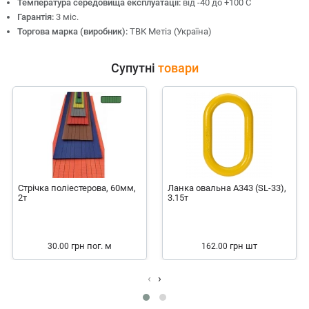
Температура середовища експлуатації:
від -40 до +100 С
Гарантія:
3 міс.
Торгова марка (виробник):
ТВК Метіз (Україна)
Супутні
товари
Стрічка поліестерова, 60мм,
Ланка овальна А343 (SL-33),
2т
3.15т
грн
пог. м
грн
шт
30.00
162.00
‹
›