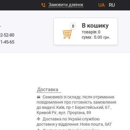
Замовити дзвінок
UA
RU
В кошику
0
г
товарів:
0
92-52-80
сума:
0.00
грн.
11-45-65
Доставка
Самовивіз зі складу, після отримання
повідомлення про готовність замовлення
до видачі: Київ, пр-т Берестейський, 67 ,
Кривой Ріг, вул. Прорізна, 89
Доставка по Україні службою
доставки у відділення: Нова пошта, SAT