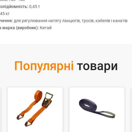
опідйомність:
0,45 т
,45 кг
чення:
для регулювання натягу ланцюгів, тросів, кабелів і канатів
а марка (виробник):
Китай
Популярні
товари