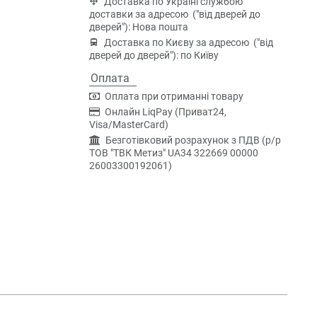
Доставка по Україні службою
доставки за адресою ("від дверей до
дверей"): Нова пошта
Доставка по Києву за адресою ("від
дверей до дверей"): по Київу
Оплата
Оплата при отриманні товару
Онлайн LiqPay (Приват24,
Visa/MasterCard)
Безготівковий розрахунок з ПДВ (р/р
ТОВ "ТВК Метиз" UA34 322669 00000
26003300192061)