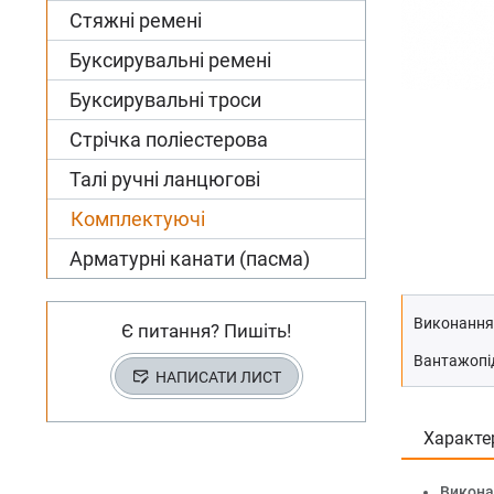
Стяжні ремені
Буксирувальні ремені
Буксирувальні троси
Стрічка поліестерова
Талі ручні ланцюгові
Комплектуючі
Арматурні канати (пасма)
Виконання
Є питання? Пишіть!
Вантажопі
НАПИСАТИ ЛИСТ
Характе
Викона