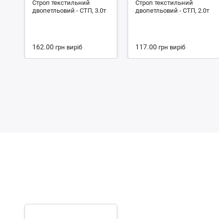
Строп текстильний
Строп текстильний
двопетльовий - СТП, 3.0т
двопетльовий - СТП, 2.0т
162.00
117.00
грн
виріб
грн
виріб