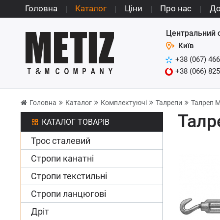
Головна
Каталог
Ціни
Про нас
До
Центральний 
Київ
+38 (067) 466
+38 (066) 825
Головна
Каталог
Комплектуючі
Талрепи
Талреп М
Талр
КАТАЛОГ ТОВАРІВ
Трос сталевий
Стропи канатні
Стропи текстильні
Стропи ланцюгові
Дріт