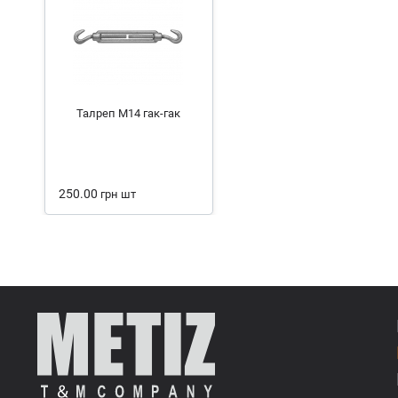
Талреп М14 гак-гак
250.00
грн
шт