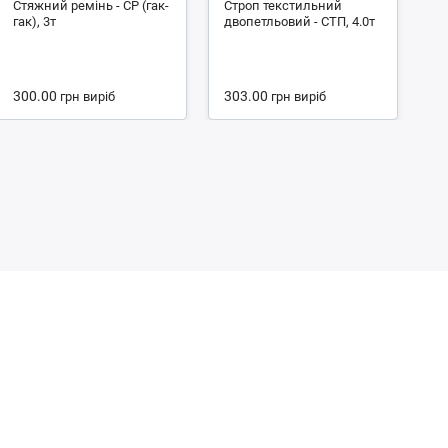
Стяжний ремінь - СР (гак-
Строп текстильний
С
гак), 3т
двопетльовий - СТП, 4.0т
чо
4.
300.00
303.00
1
грн
виріб
грн
виріб