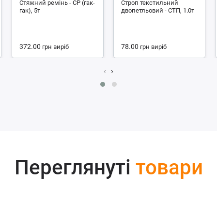
Стяжний ремінь - СР (гак-
Строп текстильний
гак), 5т
двопетльовий - СТП, 1.0т
372.00
78.00
грн
виріб
грн
виріб
‹
›
Переглянуті
товари