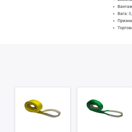
Вантаж
Вага:
0
Призна
Торгов