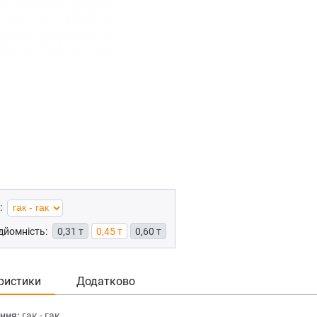
:
дйомність:
0,31 т
0,45 т
0,60 т
ристики
Додатково
ння:
гак - гак