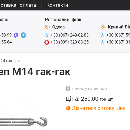
ставка і оплата
Контакти
офіс
Регіональні філії
Одеса
Кривий Рі
-59-99
+38 (067) 249-82-83
+38 (067) 5
-55-64
+38 (099) 320-88-25
+38 (067) 3
14 гак-гак
еп М14 гак-гак
немає у наявності
Ціна:
250.00
грн
шт
Дізнатися оптову ціну