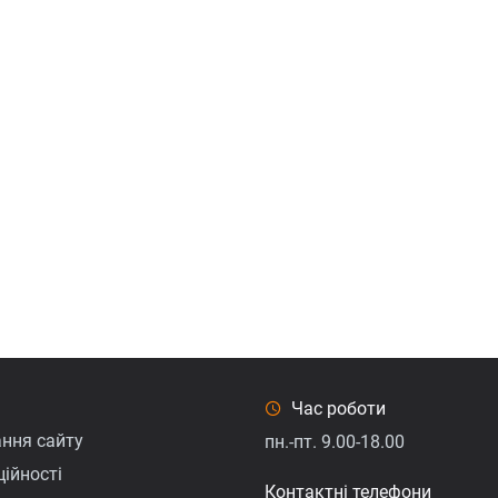
Час роботи
ння сайту
пн.-пт. 9.00-18.00
ійності
Контактні телефони