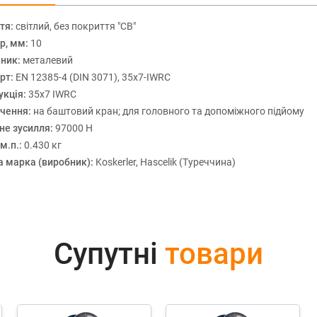
тя:
світлий, без покриття "СВ"
р, мм:
10
ник:
металевий
рт:
EN 12385-4 (DIN 3071), 35x7-IWRC
укція:
35x7 IWRC
чення:
на баштовий кран; для головного та допоміжного підйому
не зусилля:
97000 Н
м.п.:
0.430 кг
а марка (виробник):
Koskerler, Hascelik (Туреччина)
Супутні
товари