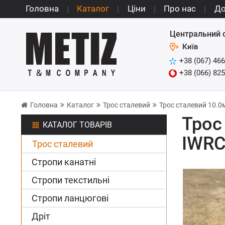
Головна
Каталог
Ціни
Про нас
До
Центральний 
Київ
+38 (067) 466
+38 (066) 825
Головна
Каталог
Трос сталевий
Трос сталевий 10.0м
Трос
КАТАЛОГ ТОВАРІВ
IWR
Трос сталевий
Стропи канатні
Стропи текстильні
Стропи ланцюгові
Дріт