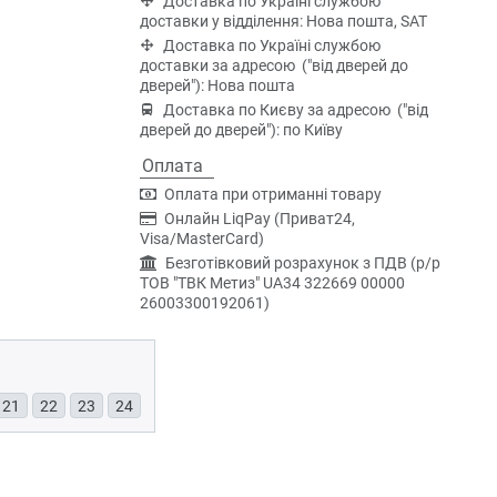
Доставка по Україні службою
доставки у відділення: Нова пошта, SAT
Доставка по Україні службою
доставки за адресою ("від дверей до
дверей"): Нова пошта
Доставка по Києву за адресою ("від
дверей до дверей"): по Київу
Оплата
Оплата при отриманні товару
Онлайн LiqPay (Приват24,
Visa/MasterCard)
Безготівковий розрахунок з ПДВ (р/р
ТОВ "ТВК Метиз" UA34 322669 00000
26003300192061)
21
22
23
24