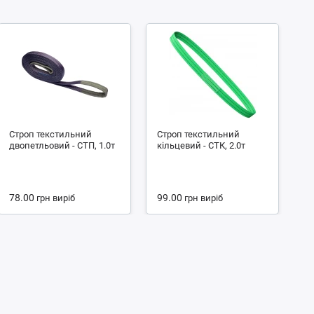
Строп текстильний
Строп текстильний
С
двопетльовий - СТП, 1.0т
кільцевий - СТК, 2.0т
чо
4.
78.00
99.00
1
грн
виріб
грн
виріб