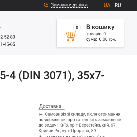
Замовити дзвінок
UA
RU
В кошику
0
г
товарів:
0
92-52-80
сума:
0.00
грн.
11-45-65
-4 (DIN 3071), 35x7-
Доставка
Самовивіз зі складу, після отримання
повідомлення про готовність замовлення
до видачі: Київ, пр-т Берестейський, 67 ,
Кривой Ріг, вул. Прорізна, 89