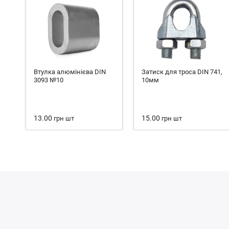
Втулка алюмінієва DIN
Затиск для троса DIN 741,
3093 №10
10мм
13.00
15.00
грн
шт
грн
шт