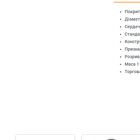
Покрит
Діамет
Сердеч
Станда
Констр
Призна
Розрив
Маса 1 
Торгов