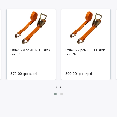
Стяжний ремінь - СР (гак-
Стяжний ремінь - СР (гак-
гак), 5т
гак), 3т
372.00
300.00
грн
виріб
грн
виріб
‹
›