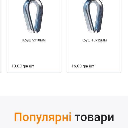
Коуш 9х10мм
Коуш 10х12мм
10.00
16.00
грн
шт
грн
шт
Популярні
товари