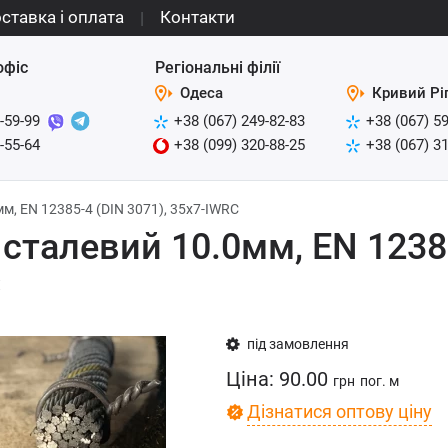
ставка і оплата
Контакти
офіс
Регіональні філії
Одеса
Кривий Рі
-59-99
+38 (067) 249-82-83
+38 (067) 5
-55-64
+38 (099) 320-88-25
+38 (067) 3
м, EN 12385-4 (DIN 3071), 35x7-IWRC
 сталевий 10.0мм, EN 12385
C
під замовлення
Ціна:
90.00
грн
пог. м
Дізнатися оптову ціну