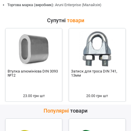
Торгова марка (виробник):
Aruni Enterprise (Малайзія)
Супутні
товари
Втулка алюмінієва DIN 3093
Затиск для троса DIN 741,
№12
13мм
грн
шт
грн
шт
23.00
20.00
Популярні
товари