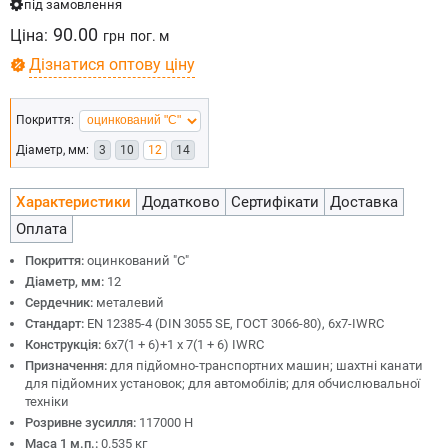
під замовлення
90.00
Ціна:
грн
пог. м
Дізнатися оптову ціну
Покриття:
Діаметр, мм:
3
10
12
14
Характеристики
Додатково
Сертифікати
Доставка
Оплата
Покриття:
оцинкований "С"
Діаметр, мм:
12
Сердечник:
металевий
Стандарт:
EN 12385-4 (DIN 3055 SE, ГОСТ 3066-80), 6x7-IWRC
Конструкція:
6х7(1 + 6)+1 х 7(1 + 6) IWRC
Призначення:
для підйомно-транспортних машин; шахтні канати
для підйомних установок; для автомобілів; для обчислювальної
техніки
Розривне зусилля:
117000 Н
Маса 1 м.п.:
0.535 кг