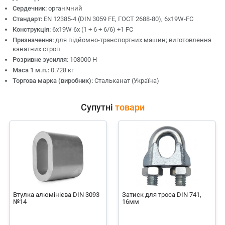
Сердечник:
органічний
Стандарт:
EN 12385-4 (DIN 3059 FE, ГОСТ 2688-80), 6x19W-FC
Конструкція:
6х19W 6x (1 + 6 + 6/6) +1 FC
Призначення:
для підйомно-транспортних машин; виготовлення
канатних строп
Розривне зусилля:
108000 Н
Маса 1 м.п.:
0.728 кг
Торгова марка (виробник):
Стальканат (Україна)
Супутні
товари
Втулка алюмінієва DIN 3093
Затиск для троса DIN 741,
№14
16мм