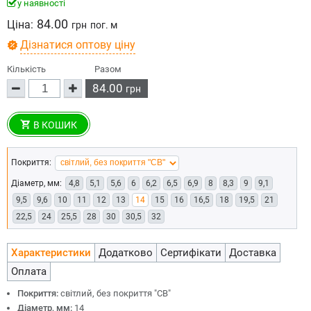
у наявності
84.00
Ціна:
грн
пог. м
Дізнатися оптову ціну
Кількість
Разом
84.00
грн
В КОШИК
Покриття:
Діаметр, мм:
4,8
5,1
5,6
6
6,2
6,5
6,9
8
8,3
9
9,1
9,5
9,6
10
11
12
13
14
15
16
16,5
18
19,5
21
22,5
24
25,5
28
30
30,5
32
Характеристики
Додатково
Сертифікати
Доставка
Оплата
Покриття:
світлий, без покриття "СВ"
Діаметр, мм:
14