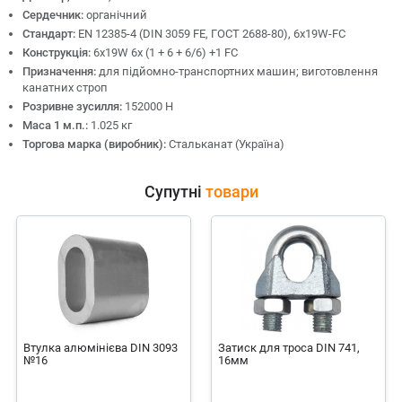
Сердечник:
органічний
Стандарт:
EN 12385-4 (DIN 3059 FE, ГОСТ 2688-80), 6x19W-FC
Конструкція:
6х19W 6x (1 + 6 + 6/6) +1 FC
Призначення:
для підйомно-транспортних машин; виготовлення
канатних строп
Розривне зусилля:
152000 Н
Маса 1 м.п.:
1.025 кг
Торгова марка (виробник):
Стальканат (Україна)
Супутні
товари
Втулка алюмінієва DIN 3093
Затиск для троса DIN 741,
№16
16мм