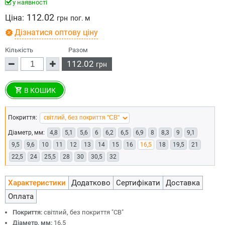
у наявності
112.02
Ціна:
грн
пог. м
Дізнатися оптову ціну
Кількість
Разом
112.02
грн
В КОШИК
Покриття:
Діаметр, мм:
4,8
5,1
5,6
6
6,2
6,5
6,9
8
8,3
9
9,1
9,5
9,6
10
11
12
13
14
15
16
16,5
18
19,5
21
22,5
24
25,5
28
30
30,5
32
Характеристики
Додатково
Сертифікати
Доставка
Оплата
Покриття:
світлий, без покриття "СВ"
Діаметр, мм:
16,5