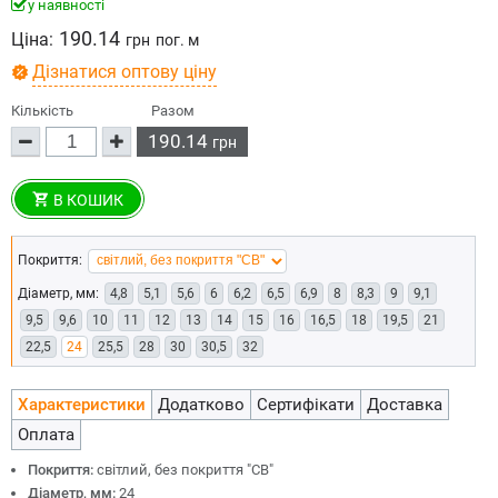
у наявності
190.14
Ціна:
грн
пог. м
Дізнатися оптову ціну
Кількість
Разом
190.14
грн
В КОШИК
Покриття:
Діаметр, мм:
4,8
5,1
5,6
6
6,2
6,5
6,9
8
8,3
9
9,1
9,5
9,6
10
11
12
13
14
15
16
16,5
18
19,5
21
22,5
24
25,5
28
30
30,5
32
Характеристики
Додатково
Сертифікати
Доставка
Оплата
Покриття:
світлий, без покриття "СВ"
Діаметр, мм:
24