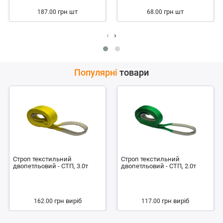
грн
шт
грн
шт
187.00
68.00
‹
›
Популярні
товари
Строп текстильний
Строп текстильний
двопетльовий - СТП, 3.0т
двопетльовий - СТП, 2.0т
грн
виріб
грн
виріб
162.00
117.00