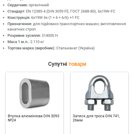
Сердечник:
органічний
Стандарт:
EN 12385-4 (DIN 3059 FE, ГОСТ 2688-80), 6x19W-FC
Конструкція:
6х19W 6x (1 + 6 + 6/6) +1 FC
Призначення:
для підйомно-транспортних машин; виготовлення
канатних строп
Розривне зусилля:
314000 Н
Маса 1 м.п.:
2.110 кг
Торгова марка (виробник):
Стальканат (Україна)
Супутні
товари
Втулка алюмінієва DIN 3093
Затиск для троса DIN 741,
№24
26мм