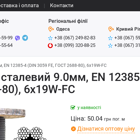
ставка і оплата
Контакти
офіс
Регіональні філії
Одеса
Кривий Рі
-59-99
+38 (067) 249-82-83
+38 (067) 5
-55-64
+38 (099) 320-88-25
+38 (067) 3
, EN 12385-4 (DIN 3059 FE, ГОСТ 2688-80), 6x19W-FC
 сталевий 9.0мм, EN 12385
-80), 6x19W-FC
у наявності
Ціна:
50.04
грн
пог. м
Дізнатися оптову ціну