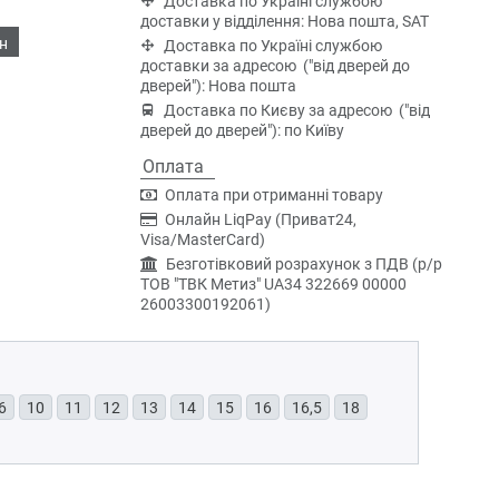
Доставка по Україні службою
доставки у відділення: Нова пошта, SAT
н
Доставка по Україні службою
доставки за адресою ("від дверей до
дверей"): Нова пошта
Доставка по Києву за адресою ("від
дверей до дверей"): по Київу
Оплата
Оплата при отриманні товару
Онлайн LiqPay (Приват24,
Visa/MasterCard)
Безготівковий розрахунок з ПДВ (р/р
ТОВ "ТВК Метиз" UA34 322669 00000
26003300192061)
6
10
11
12
13
14
15
16
16,5
18