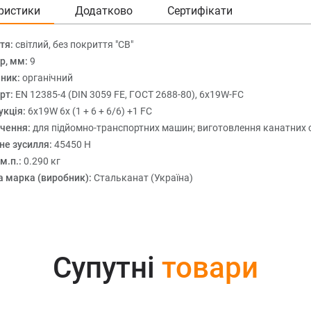
ристики
Додатково
Сертифікати
тя:
світлий, без покриття "СВ"
р, мм:
9
ник:
органічний
рт:
EN 12385-4 (DIN 3059 FE, ГОСТ 2688-80), 6x19W-FC
укція:
6х19W 6x (1 + 6 + 6/6) +1 FC
чення:
для підйомно-транспортних машин; виготовлення канатних 
не зусилля:
45450 Н
м.п.:
0.290 кг
а марка (виробник):
Стальканат (Україна)
Супутні
товари