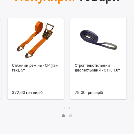
Стяжний ремінь - СР (гак-
Строп текстильний
гак), 5т
двопетльовий - СТП, 1.0т
372.00
78.00
грн
виріб
грн
виріб
‹
›