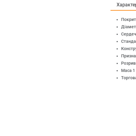
Характе
Покрит
Діамет
Сердеч
Станда
Констр
Призна
Розрив
Маса 1 
Торгов