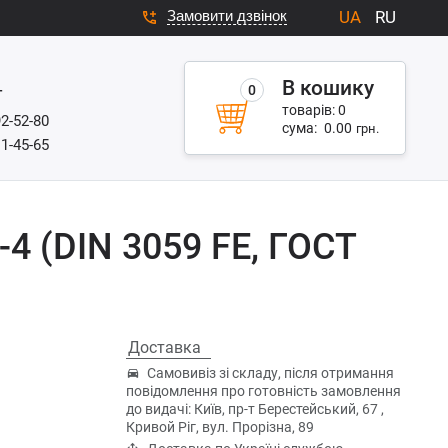
Замовити дзвінок
UA
RU
В кошику
0
г
товарів:
0
92-52-80
сума:
0.00
грн.
11-45-65
-4 (DIN 3059 FE, ГОСТ
Доставка
Самовивіз зі складу, після отримання
повідомлення про готовність замовлення
до видачі: Київ, пр-т Берестейський, 67 ,
Кривой Ріг, вул. Прорізна, 89