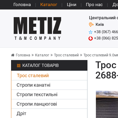
Головна
Каталог
Ціни
Про нас
До
Центральний 
Київ
+38 (067) 466
+38 (066) 825
Головна
Каталог
Трос сталевий
Трос сталевий 9.0мм
Трос
КАТАЛОГ ТОВАРІВ
2688
Трос сталевий
Стропи канатні
Стропи текстильні
Стропи ланцюгові
Дріт