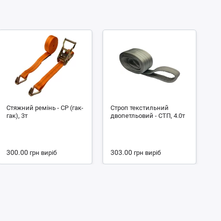
Стяжний ремінь - СР (гак-
Строп текстильний
С
гак), 3т
двопетльовий - СТП, 4.0т
чо
2.
300.00
303.00
1
грн
виріб
грн
виріб