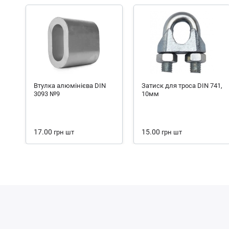
Втулка алюмінієва DIN
Затиск для троса DIN 741,
3093 №9
10мм
17.00
15.00
грн
шт
грн
шт