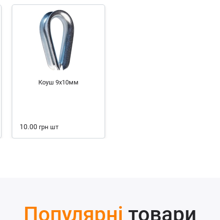
Коуш 9х10мм
10.00
грн
шт
Популярні
товари