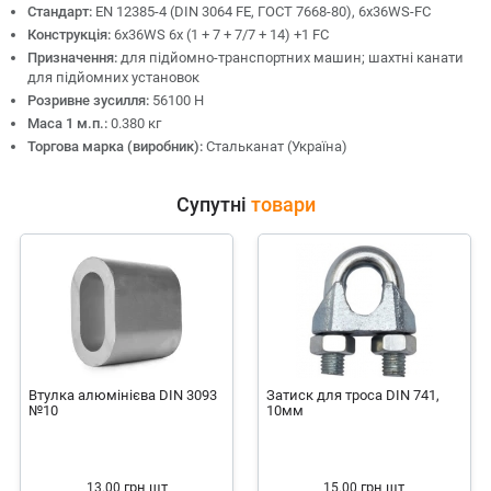
Стандарт:
EN 12385-4 (DIN 3064 FE, ГОСТ 7668-80), 6x36WS-FC
Конструкція:
6х36WS 6x (1 + 7 + 7/7 + 14) +1 FC
Призначення:
для підйомно-транспортних машин; шахтні канати
для підйомних установок
Розривне зусилля:
56100 Н
Маса 1 м.п.:
0.380 кг
Торгова марка (виробник):
Стальканат (Україна)
Супутні
товари
Втулка алюмінієва DIN 3093
Затиск для троса DIN 741,
№10
10мм
грн
шт
грн
шт
13.00
15.00