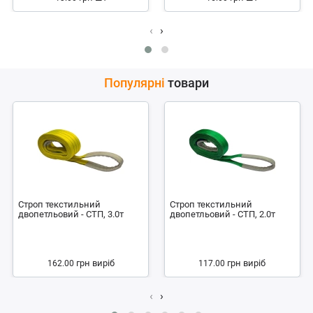
‹
›
Популярні
товари
Строп текстильний
Строп текстильний
двопетльовий - СТП, 3.0т
двопетльовий - СТП, 2.0т
грн
виріб
грн
виріб
162.00
117.00
‹
›