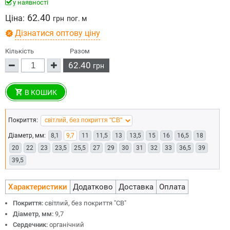
у наявності
62.40
Ціна:
грн
пог. м
Дізнатися оптову ціну
Кількість
Разом
62.40
грн
В КОШИК
Покриття:
Діаметр, мм:
8,1
9,7
11
11,5
13
13,5
15
16
16,5
18
20
22
23
23,5
25,5
27
29
30
31
32
33
36,5
39
39,5
Характеристики
Додатково
Доставка
Оплата
Покриття:
світлий, без покриття "СВ"
Діаметр, мм:
9,7
Сердечник:
органічний