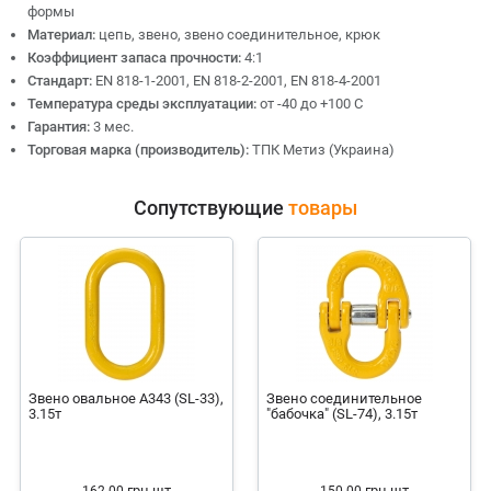
формы
Материал:
цепь, звено, звено соединительное, крюк
Коэффициент запаса прочности:
4:1
Стандарт:
EN 818-1-2001, EN 818-2-2001, EN 818-4-2001
Температура среды эксплуатации:
от -40 до +100 С
Гарантия:
3 мес.
Торговая марка (производитель):
ТПК Метиз (Украина)
Сопутствующие
товары
Звено овальное А343 (SL-33),
Звено соединительное
3.15т
"бабочка" (SL-74), 3.15т
грн
шт
грн
шт