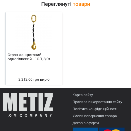
Переглянуті
товари
Строп ланцюговий
одногілковий - 1СЛ, 8,0т
грн
виріб
2 212.00
Карта сайту
Правила використання сайту
Політика конфіденційності
Умови повернення товарa
Договір оферти