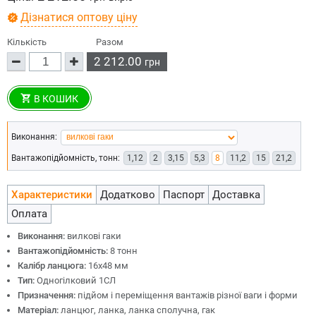
Дізнатися оптову ціну
Кількість
Разом
2 212.00
грн
В КОШИК
Виконання:
Вантажопідйомність, тонн:
1,12
2
3,15
5,3
8
11,2
15
21,2
Характеристики
Додатково
Паспорт
Доставка
Оплата
Виконання:
вилкові гаки
Вантажопідйомність:
8 тонн
Калібр ланцюга:
16х48 мм
Тип:
Одногілковий 1СЛ
Призначення:
підйом і переміщення вантажів різної ваги і форми
Матеріал:
ланцюг, ланка, ланка сполучна, гак