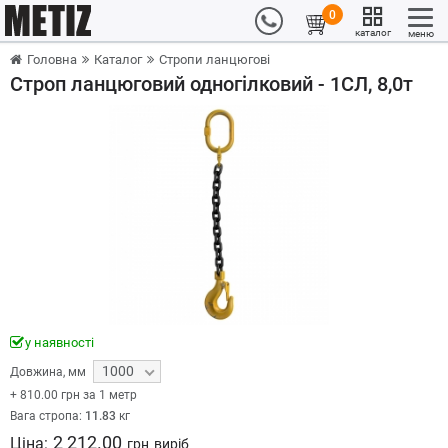
0
каталог
меню
Головна
Каталог
Стропи ланцюгові
Строп ланцюговий одногілковий - 1СЛ, 8,0т
у наявності
1000
Довжина
,
мм
+
810.00
грн за 1 метр
Вага стропа:
11.83
кг
2 212.00
Ціна:
грн
виріб