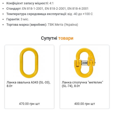
Коефіцієнт запасу міцності:
4:1
Стандарт:
EN 818-1-2001, EN 818-2-2001, EN 818-4-2001
Температура середовища експлуатації:
від -40 до +100 С
Гарантія:
3 міс.
Торгова марка (виробник):
ТВК Метіз (Україна)
Супутні
товари
Ланка овальна А343 (SL-33),
Ланка сполучна "метелик"
8.0т
(SL-74), 8.0т
грн
шт
грн
шт
470.00
400.00