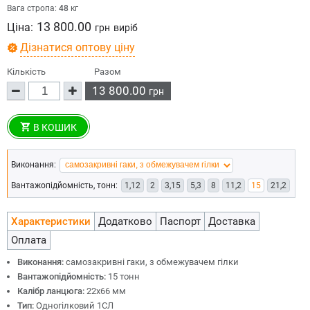
Вага стропа:
48
кг
13 800.00
Ціна:
грн
виріб
Дізнатися оптову ціну
Кількість
Разом
13 800.00
грн
В КОШИК
Виконання:
Вантажопідйомність, тонн:
1,12
2
3,15
5,3
8
11,2
15
21,2
Характеристики
Додатково
Паспорт
Доставка
Оплата
Виконання:
самозакривні гаки, з обмежувачем гілки
Вантажопідйомність:
15 тонн
Калібр ланцюга:
22х66 мм
Тип:
Одногілковий 1СЛ