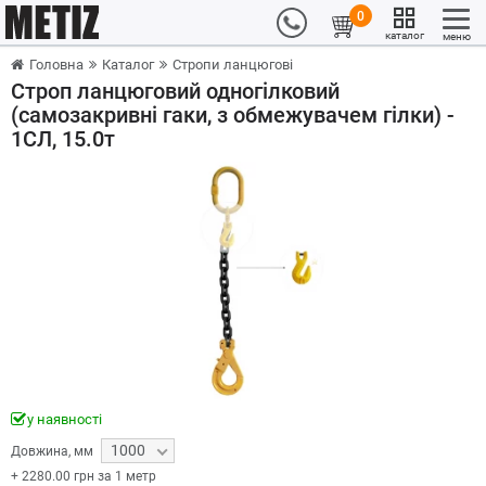
0
каталог
меню
Головна
Каталог
Стропи ланцюгові
Строп ланцюговий одногілковий
(самозакривні гаки, з обмежувачем гілки) -
1СЛ, 15.0т
у наявності
1000
Довжина
,
мм
+
2280.00
грн за 1 метр