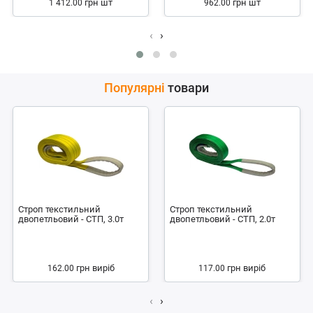
грн
шт
грн
шт
1 412.00
962.00
‹
›
Популярні
товари
Строп текстильний
Строп текстильний
двопетльовий - СТП, 3.0т
двопетльовий - СТП, 2.0т
грн
виріб
грн
виріб
162.00
117.00
‹
›