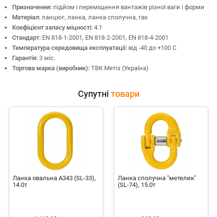
Призначення:
підйом і переміщення вантажів різної ваги і форми
Матеріал:
ланцюг, ланка, ланка сполучна, гак
Коефіцієнт запасу міцності:
4:1
Стандарт:
EN 818-1-2001, EN 818-2-2001, EN 818-4-2001
Температура середовища експлуатації:
від -40 до +100 С
Гарантія:
3 міс.
Торгова марка (виробник):
ТВК Метіз (Україна)
Супутні
товари
Ланка овальна А343 (SL-33),
Ланка сполучна "метелик"
14.0т
(SL-74), 15.0т