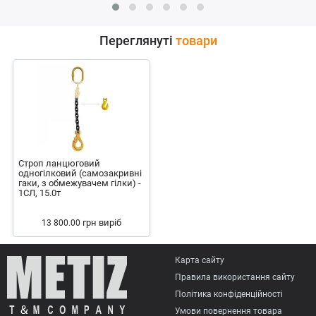
Переглянуті
товари
Строп ланцюговий
одногілковий (самозакривні
гаки, з обмежувачем гілки) -
1СЛ, 15.0т
грн
виріб
13 800.00
Карта сайту
Правила використання сайту
Політика конфіденційності
Умови повернення товарa