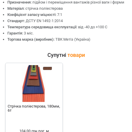
Призначення:
підйом і переміщення вантажів різної ваги і форми
Матеріал:
стрічка поліестерова
Коефіцієнт запасу міцності:
7:1
Стандарт:
ДСТУ EN 1492-1:2014
Температура середовища експлуатації:
від -40 до +100 С
Гарантія:
3 міс.
Торгова марка (виробник):
ТВК Метіз (Україна)
Супутні
товари
Стрічка поліестерова, 180мм,
6т
грн
пог. м
104.00